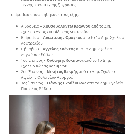
τέχνης, ερασιτέχνης ζωγράφος
Τα βραβεία απονεμήθηκαν στους εξής:
Α΄ βραβείο –
Χρυσοβαλάντω Ιωάννου
από το Δημ.
Σχολείο Άγιος Σπυρίδωνας Λευκωσίας
Β΄ βραβείο –
Αναστάσης Φράγκος
από to 1ο Δημ. Σχολείο
Λουτρακίου
Γ΄ βραβείο
– Άγγελος Κοέντας
από το Δημ. Σχολείο
Ασγούρου Ρόδου
1ος Έπαινος –
Θοδωρής Κόκκινος
από το 1ο Δημ.
Σχολείο Χώρας Καλύμνου
2ος Έπαινος –
Νικήτας Βεκρής
από το Δημ. Σχολείο
Αιγιάλης Θολαρίων Αμοργού
3ος Έπαινος –
Γιάννης Σκούλουκας
από το Δημ. Σχολείο
Παστίδας Ρόδου