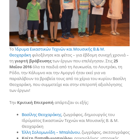
Το
Ίδρυμα Εικαστικών Τεχνών και Μουσικής Β.& Μ.
Θεοχαράκη
φιλοξένησε και φέτος – για έβδομη συνεχή χρονιά –
τη
γιορτή βράβευσης
των έργων που επελέγησαν. Στις
25
Μαΐου 2016
όλα τα παιδιά από τη Λευκωσία, το Λουτράκι, τη
Ρόδο, την Κάλυμνο και την Αμοργό ήταν εκεί για να
παραλάβουν τα βραβεία τους από τα χέρια του κυρίου Βασίλη
Θεοχαράκη, που συμμετείχε και στην επιτροπή αξιολόγησης
των έργων!
Την
Κριτική Επιτροπή
απάρτιζαν οι εξής:
Βασίλης Θεοχαράκης
, ζωγράφος, δημιουργός του
Ιδρύματος Εικαστικών Τεχνών και Μουσικής Β. & Μ.
Θεοχαράκη
Έλλη Σολομωνίδη – Μπαλάνου
, ζωγράφος, σκιτσογράφος
Καίτη Παπαθωμοπούλου
, αρχαιολόγος, ιστορικός