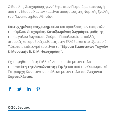
Ο Βασίλης Θεοχαράκης γεννήθηκε στον Πειραιά με καταγωγή
από την Κίσαμο Χανίων και είναι απόφοιτος της Νομικής Σχολής
του Πανεπιστημίου Αθηνών.
Επιτυχημένος επιχειρηματίας
και πρόεδρος των εταιρειών
του Ομίλου Θεοχαράκη.
Καταξιωμένος ζωγράφος
, μαθητής
του μεγάλου ζωγράφου Σπύρου Παπαλουκά, με πολλές
ατομικές και ομαδικές εκθέσεις στην Ελλάδα και στο εξωτερικό.
Τελευταίο επίτευγμά του είναι το “
Ίδρυμα Εικαστικών Τεχνών
& Μουσικής Β. & Μ. Θεοχαράκη”
.
Έχει τιμηθεί από τη Γαλλική Δημοκρατία με τον τίτλο
του
Ιππότη της Λεγεώνας της Τιμής
και από τον Οικουμενικό
Πατριάρχη Κωνσταντινουπόλεως με τον τίτλο του
Άρχοντα
Χαρτουλάριου
.
Facebook
Twitter
Linkedin
Pinterest
Ο Σύνδεσμος