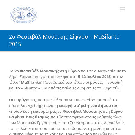
Skip
to
content
2o Φεστιβάλ Μουσικής Σίφνου – MuSifanto
2015
Το
2ο Φεστιβάλ Μουσικής στη Σίφνο
που σε συνεργασία με το
Δήμο Σίφνου πραγματοποιήθηκε στις
5-12 Ιουλίου 2015
με τον
τίτλο “
MuSifanto
“! (συνθετικά του τίτλου οι μούσες – μουσική
και το – SiFanto – μια από τις παλαιές ονομασίες του νησιού).
Οι παράγοντες, που μας ώθησαν να αποφασίσουμε αυτό το
δύσκολο εγχείρημα είναι η
ενεργή στήριξη του Δήμου
του
νησιού και η επιθυμία μας το
Φεστιβάλ Μουσικής στη Σίφνο
να γίνει ένας θεσμός
, που θα προσφέρει στους μαθητές όλων
των Μουσικών Εργαστηρίων του Συνδέσμου, στους δασκάλους
τους αλλά και σε όσα παιδιά το επιθυμούν, τη μελέτη κοντά σε
διακεκριμένους μουσικούς και την απόλαυση πολλών ειδών