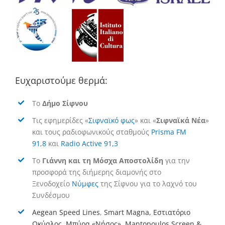
Ευχαριστούμε θερμά:
Το
Δήμο Σίφνου
Τις εφημερίδες «
Σιφναϊκό φως
» και «
Σιφναϊκά Νέα
»
και τους ραδιοφωνικούς σταθμούς
Prisma FM
91,8
και
Radio Active 91,3
Το
Γιάννη και τη Μόσχα Αποστολίδη
για την
προσφορά της διήμερης διαμονής στο
Ξενοδοχείο
Νύμφες
της Σίφνου για το λαχνό του
Συνδέσμου
Aegean Speed Lines
,
Smart Magna,
Εστιατόριο
Ωκύαλος
,
Μπύρα «Νήσος»
,
Mantopoulos Screen &