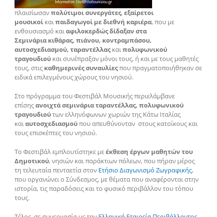
πλαισίωσαν
πολύτιμοι συνεργάτες
,
εξαίρετοι
μουσικοί
και
παιδαγωγοί με διεθνή καριέρα
, που με
ενθουσιασμό και
αφιλοκερδώς δίδαξαν στα
Σεμινάρια
κιθάρας, πιάνου, κοντραμπάσου,
αυτοσχεδιασμού, ταραντέλλας
και
πολυφωνικού
τραγουδιού
και συνέπραξαν μόνοι τους, ή και με τους μαθητές
τους, στις
καθημερινές συναυλίες
που πραγματοποιήθηκαν σε
ειδικά επιλεγμένους χώρους του νησιού.
Στο πρόγραμμα του Φεστιβάλ Μουσικής περιελάμβανε
επίσης
ανοιχτά σεμινάρια ταραντέλλας, πολυφωνικού
τραγουδιού
των ελληνόφωνων χωριών της Κάτω Ιταλίας
και
αυτοσχεδιασμού
που απευθύνονταν στους κατοίκους και
τους επισκέπτες του νησιού.
Το Φεστιβάλ εμπλουτίστηκε με
έκθεση έργων μαθητών του
Δημοτικού
, νησιών και παράκτιων πόλεων, που πήραν μέρος
τη τελευταία πενταετία στον
Ετήσιο Διαγωνισμό Ζωγραφικής
,
που οργανώνει ο Σύνδεσμος, με θέματα που αναφέρονται στην
ιστορία, τις παραδόσεις και το φυσικό περιβάλλον του τόπου
τους.
Τέλος, σε συνεργασία με την
Ελληνική Εταιρεία Περιβάλλοντος