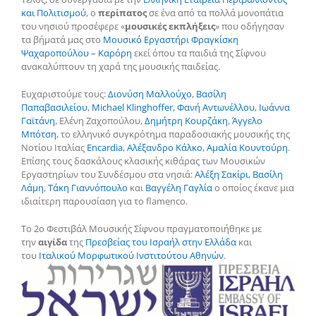
και Πολιτισμού
, ο
περίπατος
σε ένα από τα πολλά μονοπάτια
του νησιού προσέφερε «
μουσικές εκπλήξεις
» που οδήγησαν
τα βήματά μας στο
Μουσικό Εργαστήρι Φραγκίσκη
Ψαχαροπούλου – Καρόρη
εκεί όπου τα παιδιά της Σίφνου
ανακαλύπτουν τη χαρά της μουσικής παιδείας.
Ευχαριστούμε τους:
Διονύση Μαλλούχο
,
Βασίλη
Παπαβασιλείου
,
Michael Klinghoffer
,
Φανή Αντωνέλλου
,
Ιωάννα
Γαϊτάνη
, Ελένη Ζαχοπούλου,
Δημήτρη Κουρζάκη
,
Άγγελο
Μπότση
, το ελληνικό συγκρότημα παραδοσιακής μουσικής της
Νοτίου Ιταλίας
Εncardia
,
Αλέξανδρο Κάλκο
,
Αμαλία Κουντούρη
.
Επίσης τους δασκάλους κλασικής κιθάρας των Μουσικών
Εργαστηρίων του Συνδέσμου στα νησιά:
Αλέξη Σακίρι
,
Βασίλη
Λάμη
,
Τάκη Γιαννόπουλο
και
Βαγγέλη Γαγλία
ο οποίος έκανε μια
ιδιαίτερη παρουσίαση για το flamenco.
Το 2ο Φεστιβάλ Μουσικής Σίφνου πραγματοποιήθηκε με
την
αιγίδα
της
Πρεσβείας του Ισραήλ στην Ελλάδα
και
του
Ιταλικού Μορφωτικού Ινστιτούτου Αθηνών
.