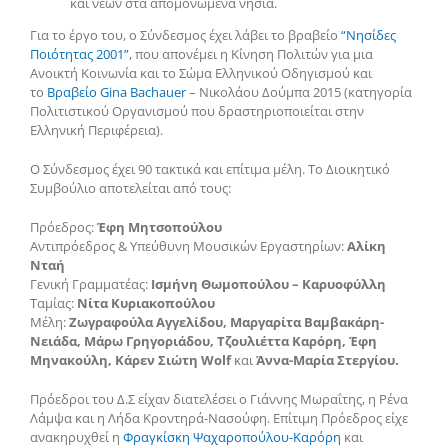
και νέων στα απομονωμένα νησιά.
Για το έργο του, ο Σύνδεσμος έχει λάβει το βραβείο
“Νησίδες
Ποιότητας 2001”
, που απονέμει η Κίνηση Πολιτών για μια
Ανοικτή Κοινωνία και το Σώμα Ελληνικού Οδηγισμού και
το
Βραβείο Gina Bachauer
– Νικολάου Δούμπα 2015 (κατηγορία
Πολιτιστικού Οργανισμού που δραστηριοποιείται στην
Ελληνική Περιφέρεια).
Ο Σύνδεσμος έχει 90 τακτικά και επίτιμα μέλη. Το Διοικητικό
Συμβούλιο αποτελείται από τους:
Πρόεδρος:
Έφη Μητσοπούλου
Αντιπρόεδρος & Υπεύθυνη Μουσικών Εργαστηρίων:
Αλίκη
Νταή
Γενική Γραμματέας:
Ισμήνη Θωμοπούλου – Καρυοφύλλη
Ταμίας:
Νίτα Κυριακοπούλου
Μέλη:
Ζωγραφούλα Αγγελίδου, Μαργαρίτα Βαμβακάρη-
Νειάδα, Μάρω Γρηγοριάδου, Τζουλιέττα Καρόρη, Έφη
Μηνακούλη, Κάρεν Σιώτη Wolf
και
Άννα-Μαρία Στεργίου.
Πρόεδροι του Δ.Σ είχαν διατελέσει ο Γιάννης Μωραΐτης, η Ρένα
Λάμψα και η Λήδα Κροντηρά-Νασούφη. Επίτιμη Πρόεδρος είχε
ανακηρυχθεί η
Φραγκίσκη Ψαχαροπούλου-Καρόρη
και