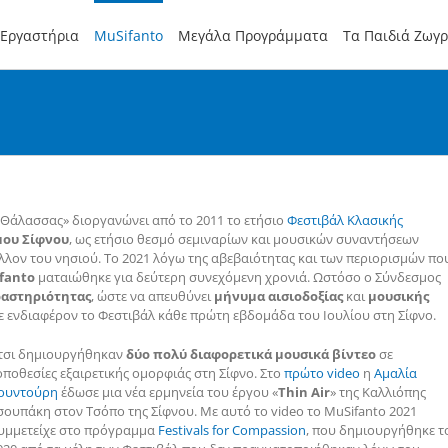
Εργαστήρια
MuSifanto
Μεγάλα Προγράμματα
Τα Παιδιά Ζωγ
ς Θάλασσας» διοργανώνει από το 2011 το ετήσιο
Φεστιβάλ Κλασικής
ου Σίφνου
, ως ετήσιο θεσμό σεμιναρίων και μουσικών συναντήσεων
λον του νησιού. Το 2021 λόγω της αβεβαιότητας και των περιορισμών πο
fanto
ματαιώθηκε για δεύτερη συνεχόμενη χρονιά. Ωστόσο ο Σύνδεσμος
ραστηριότητας
, ώστε να απευθύνει
μήνυμα αισιοδοξίας
και
μουσικής
ε ενδιαφέρον το Φεστιβάλ κάθε πρώτη εβδομάδα του Ιουλίου στη Σίφνο.
τσι δημιουργήθηκαν
δύο πολύ διαφορετικά μουσικά βίντεο
σε
οποθεσίες εξαιρετικής ομορφιάς στη Σίφνο. Στο
πρώτο video
η
Αμαλία
ουντούρη
έδωσε μια νέα ερμηνεία του έργου «
Thin Air
» της Καλλιόπης
σουπάκη στον Τσόπο της Σίφνου. Με αυτό το video το MuSifanto 2021
υμμετείχε στο πρόγραμμα
Festivals for Compassion
, που δημιουργήθηκε τ