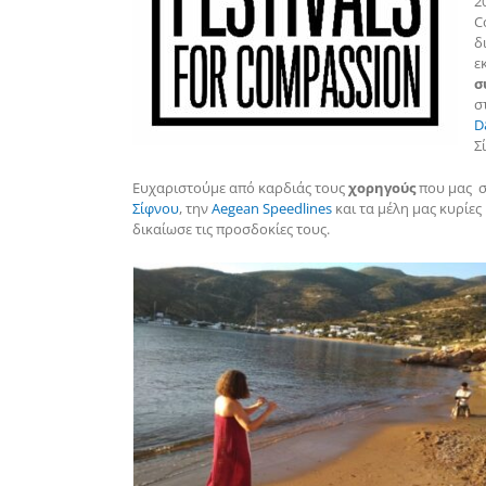
2
C
δ
ε
σ
σ
D
Σ
Ευχαριστούμε από καρδιάς τους
χορηγούς
που μας σ
Σίφνου
, την
Aegean Speedlines
και τα μέλη μας κυρίες
δικαίωσε τις προσδοκίες τους.