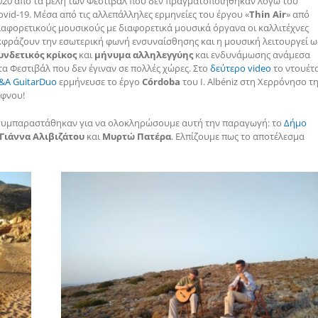
020 από τα μέλη των Φεστιβάλ που δεν πραγματοποιήθηκαν λόγω του
ovid-19. Μέσα από τις αλλεπάλληλες ερμηνείες του έργου «
Thin Air
» από
ιαφορετικούς μουσικούς με διαφορετικά μουσικά όργανα οι καλλιτέχνες
κφράζουν την εσωτερική φωνή ενσυναίσθησης και η μουσική λειτουργεί ω
υνδετικός κρίκος
και
μήνυμα αλληλεγγύης
και ενδυνάμωσης ανάμεσα
τα Φεστιβάλ που δεν έγιναν σε πολλές χώρες. Στο
δεύτερο video
το ντουέτ
&A GuitarDuo
ερμήνευσε το έργο
Córdoba
του I. Albéniz στη Χερρόνησο τ
ίφνου!
υμπαραστάθηκαν για να ολοκληρώσουμε αυτή την παραγωγή: το
Δήμο
Γιάννα Αλιβιζάτου
και
Μυρτώ Πατέρα
. Ελπίζουμε πως το αποτέλεσμα