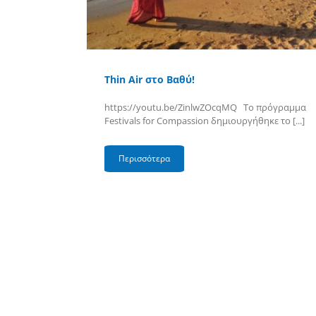
Thin Air στο Βαθύ!
https://youtu.be/ZinlwZOcqMQ Το πρόγραμμα
Festivals for Compassion δημιουργήθηκε το [...]
Περισσότερα
Share This Story, Choose Your Platform!