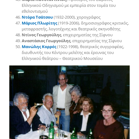
Ελληνικού Οδηγισμού με εμπειρία στον τομέα του
εθελοντισμού
Ντόρα Τσάτσου
(1932-2000), χορογράφος
Μάριος Πλωρίτης
(1919-2006), δημοσιογράφος κριτικός,
μεταφραστής, λογοτέχνης και θεατρικός σκηνοθέτης
Ντίνος Γεωργούλης
, επιχειρηματίας της Σίφνου
Αναστάσιος Γεωργούλης
, επιχειρηματίας της Σίφνου
Μανώλης Κορρές
(1922-1998), θεατρικός συγγραφέας,
διευθυντής του Κέντρου μελέτης και έρευνας του
Ελληνικού θεάτρου – Θεατρικού Μουσείου