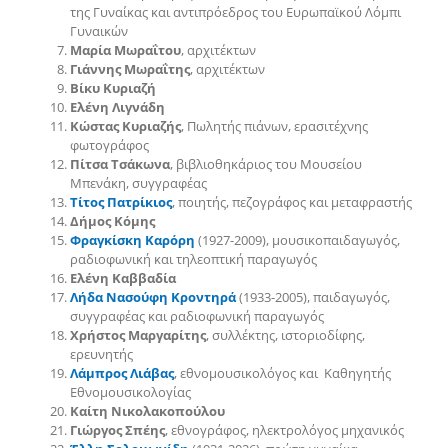
της Γυναίκας και αντιπρόεδρος του Ευρωπαϊκού Λόμπι
Γυναικών
Μαρία Μωραΐτου
, αρχιτέκτων
Γιάννης Μωραΐτης
, αρχιτέκτων
Βίκυ Κυριαζή
Ελένη Λιγνάδη
Κώστας Κυριαζής
, Πωλητής πιάνων, ερασιτέχνης
φωτογράφος
Πίτσα Τσάκωνα
, βιβλιοθηκάριος του Μουσείου
Μπενάκη, συγγραφέας
Τίτος Πατρίκιος
, ποιητής, πεζογράφος και μεταφραστής
Δήμος Κόμης
Φραγκίσκη Καρόρη
(1927-2009), μουσικοπαιδαγωγός,
ραδιοφωνική και τηλεοπτική παραγωγός
Ελένη Καββαδία
Λήδα Νασούφη Κροντηρά
(1933-2005), παιδαγωγός,
συγγραφέας και ραδιοφωνική παραγωγός
Χρήστος Μαργαρίτης
, συλλέκτης, ιστοριοδίφης,
ερευνητής
Λάμπρος Λιάβας
, εθνομουσικολόγος και Καθηγητής
Εθνομουσικολογίας
Καίτη Νικολακοπούλου
Γιώργος Σπέης
, εθνογράφος, ηλεκτρολόγος μηχανικός