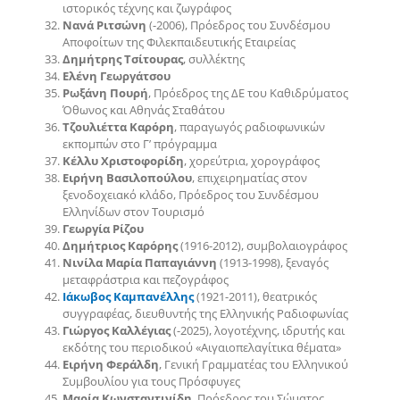
ιστορικός τέχνης και ζωγράφος
Νανά Ριτσώνη
(-2006), Πρόεδρος του Συνδέσμου
Αποφοίτων της Φιλεκπαιδευτικής Εταιρείας
Δημήτρης Τσίτουρας
, συλλέκτης
Ελένη Γεωργάτσου
Ρωξάνη Πουρή
, Πρόεδρος της ΔΕ του Καθιδρύματος
Όθωνος και Αθηνάς Σταθάτου
Τζουλιέττα Καρόρη
, παραγωγός ραδιοφωνικών
εκπομπών στο Γ’ πρόγραμμα
Κέλλυ Χριστοφορίδη
, χορεύτρια, χορογράφος
Ειρήνη Βασιλοπούλου
, επιχειρηματίας στον
ξενοδοχειακό κλάδο, Πρόεδρος του Συνδέσμου
Ελληνίδων στον Τουρισμό
Γεωργία Ρίζου
Δημήτριος Καρόρης
(1916-2012), συμβολαιογράφος
Νινίλα Μαρία Παπαγιάννη
(1913-1998), ξεναγός
μεταφράστρια και πεζογράφος
Ιάκωβος Καμπανέλλης
(1921-2011), θεατρικός
συγγραφέας, διευθυντής της Ελληνικής Ραδιοφωνίας
Γιώργος Καλλέγιας
(-2025), λογοτέχνης, ιδρυτής και
εκδότης του περιοδικού «Αιγαιοπελαγίτικα θέματα»
Ειρήνη Φεράλδη
, Γενική Γραμματέας του Ελληνικού
Συμβουλίου για τους Πρόσφυγες
Μαρία Κωνσταντινίδη
, Πρόεδρος του Σώματος