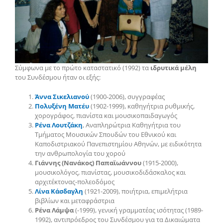
Σύμφωνα με το πρώτο καταστατικό (1992) τα
ιδρυτικά μέλη
του Συνδέσμου ήταν οι εξής:
Άννα Σικελιανού
(1900-2006), συγγραφέας
Πολυξένη Ματέυ
(1902-1999), καθηγήτρια ρυθμικής,
χορογράφος, πιανίστα και μουσικοπαιδαγωγός
Ρένα Λουτζάκη
, Αναπληρώτρια Καθηγήτρια του
Τμήματος Μουσικών Σπουδών του Εθνικού και
Καποδιστριακού Πανεπιστημίου Αθηνών, με ειδικότητα
την ανθρωπολογία του χορού
Γιάννης (Νανάκος) Παπαϊωάννου
(1915-2000),
μουσικολόγος, πιανίστας, μουσικοδιδάσκαλος και
αρχιτέκτονας-πολεοδόμος
Λίνα Κάσδαγλη
(1921-2009), ποιήτρια, επιμελήτρια
βιβλίων και μεταφράστρια
Ρένα Λάμψα
(-1999), γενική γραμματέας ισότητας (1989-
1992), αντιπρόεδρος του Συνδέσμου για τα Δικαιώματα