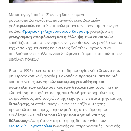
Με καταγωγή από τη Σίφνο, η διακεκριμένη
μουσικοπαιδαγωγός και παραγωγός εκπαιδευτικών
ραδιοφωνικών και τηλεοπτικών μουσικών προγραμμάτων για
παιδιά,
Φραγκίσκη Ψαχαροπούλου Καρρόρη
, γνώριζε ότι η
γεωγραφική απομόνωση και η έλλειψη των ευκαιριών
εμπόδιζε τα παιδιά των νησιών να γνωρίσουν τον μεγάλο κόσμο
της κλασικής μουσικής και να τους δοθούν κίνητρα για να
απολαύσουν τα καλλιτεχνικά δρώμενα ισότιμα με τα παιδιά των
μεγάλων πόλεων.
Έτσι, το 1992 πρωτοστάτησε στη δημιουργία ενός εθελοντικού,
μη κερδοσκοπικού, φορέα με σκοπό να προσφέρει στα παιδιά
και τους νέους των νησιών
ευκαιρίες για μάθηση και
ανάπτυξη των ταλέντων και των δεξιοτήτων τους
. Για την
υλοποίηση του οράματός της απευθύνθηκε σε σημαίνοντες
εκπροσώπους από τον χώρο της
τέχνης
, της
επιστήμης
και της
διανόησης
, οι οποίοι αναγνώρισαν την αξία αυτής της
προσπάθειας και προχώρησαν μαζί της στην ίδρυση του
Συνδέσμου «
Οι Φίλοι του Ελληνικού νησιού και της
θάλασσας
». Αυτή ήταν και η αρχή της δημιουργίας των
Μουσικών Εργαστηρίων
κλασικής και παραδοσιακής μουσικής