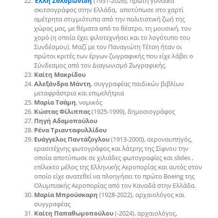
Έλλη Σολομωνίδη
(1931-2026), πρώτη γυναίκα
σκιτσογράφος στην Ελλάδα, αποτύπωσε στο χαρτί
αμέτρητα στιγμιότυπα από την πολιτιστική ζωή της
χώρας μας, με θέματα από το θέατρο, τη μουσική, τον
χορό (η οποία έχει φιλοτεχνήσει και το λογότυπο του
Συνδέσμου). Μαζί με τον Παναγιώτη Τέτση ήταν οι
πρώτοι κριτές των έργων ζωγραφικής που είχε λάβει ο
Σύνδεσμος από τον Διαγωνισμό Ζωγραφικής.
Καίτη Μακρίδου
Αλεξάνδρα Μάντη
, συγγραφέας παιδικών βιβλίων
μεταφράστρια και επιμελήτρια
Μαρία Τσάμη
, νομικός
Κώστας Φίλιππας
(1925-1999), δημοσιογράφος
Πηγή Αδαμοπούλου
Ρένα Τριανταφυλλίδου
Ευάγγελος Παντάζογλου
(1913-2000), αεροναυπηγός,
ερασιτέχνης φωτογράφος και λάτρης της Σίφνου την
οποία αποτύπωσε σε χιλιάδες φωτογραφίες και slides ,
επίλεκτο μέλος της Ελληνικής Αεροπορίας και αυτός στον
οποίο είχε ανατεθεί να πλοηγήσει το πρώτο Βoeing της
Ολυμπιακής Αεροπορίας από τον Καναδά στην Ελλάδα.
Μαρία Μπρούσκαρη
(1928-2022), αρχαιολόγος και
συγγραφέας
Καίτη Παπαθωμοπούλου
(-2024), αρχαιολόγος,