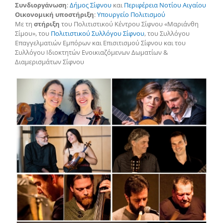
Συνδιοργάνωση
:
Δήμος Σίφνου
και
Περιφέρεια Νοτίου Αιγαίου
Οικονομική υποστήριξη
:
Υπουργείο Πολιτισμού
Με τη
στήριξη
του Πολιτιστικού Κέντρου Σίφνου «Μαριάνθη
Σίμου», του
Πολιτιστικού Συλλόγου Σίφνου
, του Συλλόγου
Επαγγελματιών Εμπόρων και Επισιτισμού Σίφνου και του
Συλλόγου Ιδιοκτητών Ενοικιαζόμενων Δωματίων &
Διαμερισμάτων Σίφνου