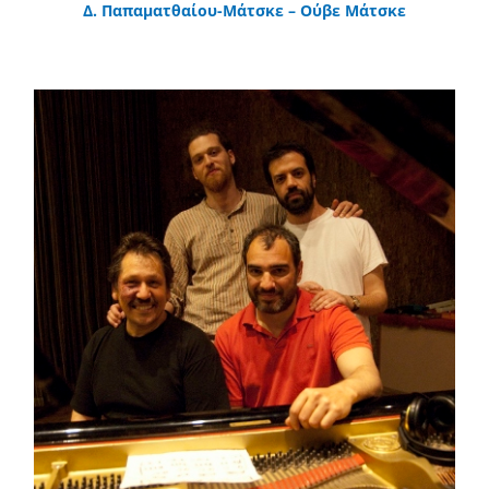
Δ. Παπαματθαίου-Μάτσκε – Ούβε Μάτσκε