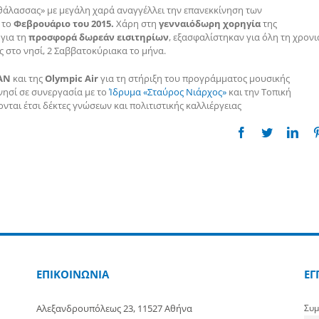
 θάλασσας» με μεγάλη χαρά αναγγέλλει την επανεκκίνηση των
το
Φεβρουάριο του 2015.
Χάρη στη
γενναιόδωρη χορηγία
της
 για τη
προσφορά δωρεάν εισιτηρίων
, εξασφαλίστηκαν για όλη τη χρονι
 στο νησί, 2 Σαββατοκύριακα το μήνα.
AN
και της
Olympic Air
για τη στήριξη του προγράμματος μουσικής
νησί σε συνεργασία με το
Ίδρυμα «Σταύρος Νιάρχος»
και την Τοπική
νται έτσι δέκτες γνώσεων και πολιτιστικής καλλιέργειας
Facebook
Twitter
Link
ΕΠΙΚΟΙΝΩΝΙΑ
ΕΓ
Αλεξανδρουπόλεως 23, 11527 Αθήνα
Συμ