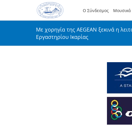
Skip
to
Ο Σύνδεσμος
Μουσικά 
content
Με χορηγία της AEGEAN ξεκινά η λει
Εργαστηρίου Ικαρίας
View
Larger
Image