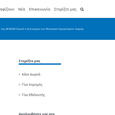
ραφίζουν
Νέα
Επικοινωνία
Στηρίξτε μας
 της AEGEAN ξεκινά η λειτουργία του Μουσικού Εργαστηρίου Ικαρίας
Στηρίξτε μας
Κάνε Δωρεά
Γίνε Χορηγός
Γίνε Εθελοντής
Ακολουθήστε μας στο