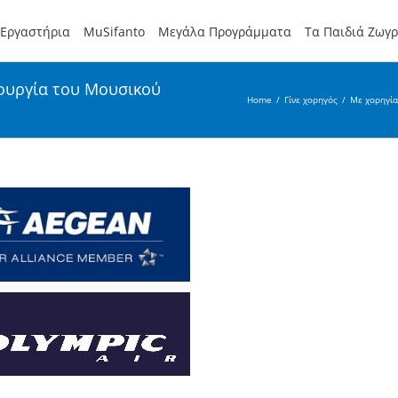
Εργαστήρια
MuSifanto
Μεγάλα Προγράμματα
Τα Παιδιά Ζωγ
τουργία του Μουσικού
Home
/
Γίνε χορηγός
/
Με χορηγία