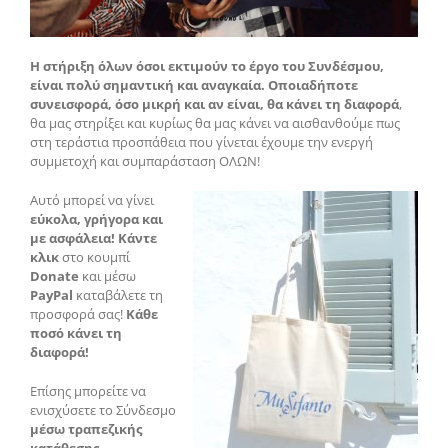
Η στήριξη όλων όσοι εκτιμούν το έργο του Συνδέσμου,
είναι πολύ σημαντική και αναγκαία. Οποιαδήποτε
συνεισφορά, όσο μικρή και αν είναι, θα κάνει τη διαφορά
,
θα μας στηρίξει και κυρίως θα μας κάνει να αισθανθούμε πως
στη τεράστια προσπάθεια που γίνεται έχουμε την ενεργή
συμμετοχή και συμπαράσταση ΟΛΩΝ!
Αυτό μπορεί να γίνει
εύκολα, γρήγορα και
με ασφάλεια! Κάντε
κλικ
στο κουμπί
Donate
και μέσω
PayPal
καταβάλετε τη
προσφορά σας!
Κάθε
ποσό κάνει τη
διαφορά!
Επίσης μπορείτε να
ενισχύσετε το Σύνδεσμο
μέσω τραπεζικής
κατάθεσης
.