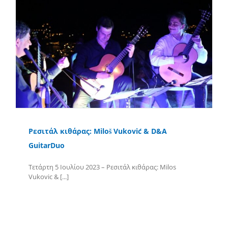
Ρεσιτάλ κιθάρας: Miloš Vuković & D&A
GuitarDuo
Τετάρτη 5 Ιουλίου 2023 – Ρεσιτάλ κιθάρας: Milos
Vukovic & [...]
Περισσότερα