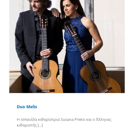
Duo Melis
Η Ισπανίδα κιθαρίστρια Susana Prieto και ο Έλληνας
κιθαριστής [...]