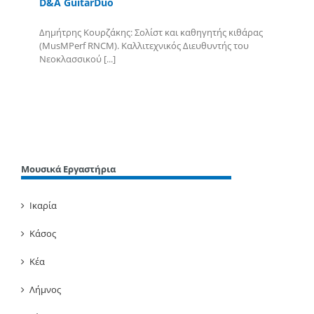
D&A GuitarDuo
Δημήτρης Κουρζάκης: Σολίστ και καθηγητής κιθάρας
(MusMPerf RNCM). Καλλιτεχνικός Διευθυντής του
Νεοκλασσικού [...]
Περισσότερα
Μουσικά Εργαστήρια
Ικαρία
Κάσος
Κέα
Λήμνος