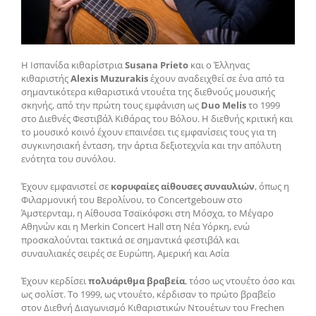
Η Ισπανίδα κιθαρίστρια
Susana Prieto
και ο Έλληνας
κιθαριστής
Alexis Muzurakis
έχουν αναδειχθεί σε ένα από τα
σημαντικότερα κιθαριστικά ντουέτα της διεθνούς μουσικής
σκηνής, από την πρώτη τους εμφάνιση ως
Duo Melis
το 1999
στο Διεθνές Φεστιβάλ Κιθάρας του Βόλου. Η διεθνής κριτική και
το μουσικό κοινό έχουν επαινέσει τις εμφανίσεις τους για τη
συγκινησιακή ένταση, την άρτια δεξιοτεχνία και την απόλυτη
ενότητα του συνόλου.
Έχουν εμφανιστεί σε
κορυφαίες αίθουσες συναυλιών
, όπως η
Φιλαρμονική του Βερολίνου, το Concertgebouw στο
Άμστερνταμ, η Αίθουσα Τσαϊκόφσκι στη Μόσχα, το Μέγαρο
Αθηνών και η Merkin Concert Hall στη Νέα Υόρκη, ενώ
προσκαλούνται τακτικά σε σημαντικά φεστιβάλ και
συναυλιακές σειρές σε Ευρώπη, Αμερική και Ασία
Έχουν κερδίσει
πολυάριθμα βραβεία
, τόσο ως ντουέτο όσο και
ως σολίστ. Το 1999, ως ντουέτο, κέρδισαν το πρώτο βραβείο
στον Διεθνή Διαγωνισμό Κιθαριστικών Ντουέτων του Frechen