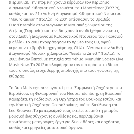
(Γερμανία). Την επόμενη χρονιά κέρδισαν τον περίφημο
Διαγωνισμό Κιθαριστικού Ντουέτου του Montelimar (Γαλλία),
καθώς και τον 21ο Διεθνή Διαγωνισμό Κιθαριστικού Ντουέτου
“Mauro Giuliani” (Ιταλία). Το 2001 απέσπασαν το βραβείο
Duo/Ensemble στον Διαγωνισμό Μουσικής Δωματίου της
Λειψίας (Γερμανία) και την ίδια χρονιά αναδείχθηκαν νικητές
στον Διεθνή Διαγωνισμό Κιθαριστικού Ντουέτου του Παρισιού
(Γαλλία). Το 2003 ηχογράφησαν το πρώτο τους CD, αφού
κέρδισαν το βραβείο ηχογράφησης Città di Verona στον Διεθνή
Διαγωνισμό Μουσικής Δωματίου “Gaetano Zinetti” (Ιταλία). Το
2005 έγιναν δεκτοί με επιτυχία στο Yehudi Menuhin Society Live
Music Now. Το 2013 κυκλοφόρησαν τον πιο πρόσφατο δίσκο
τους, ο οποίος έτυχε θερμής υποδοχής από τους γνώστες της
κιθάρας.
Το Duo Melis έχει συνεργαστεί με τη Συμφωνική Ορχήστρα του
Βερολίνου, τη Φιλαρμονική του Neubrandenburg, τη Βαυαρική
Καμεράτα, τη Ραδιοφωνική Ορχήστρα του Βουκουρεστίου και
την Κρατική Ορχήστρα Θεσσαλονίκης υπό τη διεύθυνση του
Leo Brouwer. Το
ρεπερτόριό
τους εκτείνεται από τη μπαρόκ
μουσική έως σύγχρονες συνθέσεις και περιλαμβάνει
πρωτότυπες μεταγραφές, έργα για δύο κιθάρες και ορχήστρα,
καθώς και ερμηνείες με ιστορικά όργανα.