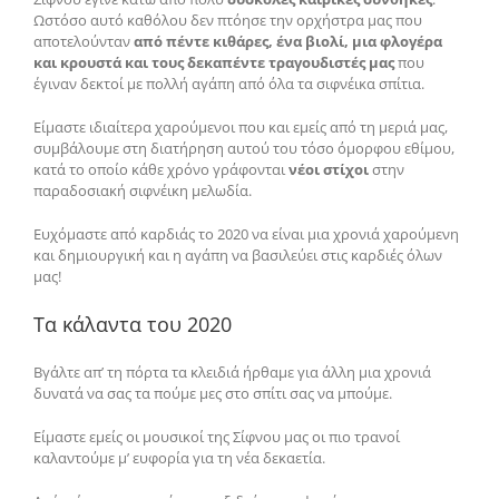
Ωστόσο αυτό καθόλου δεν πτόησε την ορχήστρα μας που
αποτελούνταν
από πέντε κιθάρες, ένα βιολί, μια φλογέρα
και κρουστά και τους δεκαπέντε τραγουδιστές μας
που
έγιναν δεκτοί με πολλή αγάπη από όλα τα σιφνέικα σπίτια.
Είμαστε ιδιαίτερα χαρούμενοι που και εμείς από τη μεριά μας,
συμβάλουμε στη διατήρηση αυτού του τόσο όμορφου εθίμου,
κατά το οποίο κάθε χρόνο γράφονται
νέοι στίχοι
στην
παραδοσιακή σιφνέικη μελωδία.
Ευχόμαστε από καρδιάς το 2020 να είναι μια χρονιά χαρούμενη
και δημιουργική και η αγάπη να βασιλεύει στις καρδιές όλων
μας!
Τα κάλαντα του 2020
Βγάλτε απ’ τη πόρτα τα κλειδιά ήρθαμε για άλλη μια χρονιά
δυνατά να σας τα πούμε μες στο σπίτι σας να μπούμε.
Είμαστε εμείς οι μουσικοί της Σίφνου μας οι πιο τρανοί
καλαντούμε μ’ ευφορία για τη νέα δεκαετία.