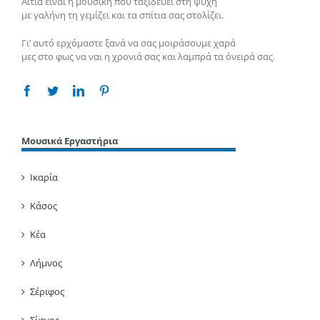
Αιτία είναι η μουσική που ταξιδεύει στη ψυχή
με γαλήνη τη γεμίζει και τα σπίτια σας στολίζει.
Γι’ αυτό ερχόμαστε ξανά να σας μοιράσουμε χαρά
μες στο φως να ναι η χρονιά σας και λαμπρά τα όνειρά σας.
Facebook
Twitter
Linkedin
Pinterest
Μουσικά Εργαστήρια
Ικαρία
Κάσος
Κέα
Λήμνος
Σέριφος