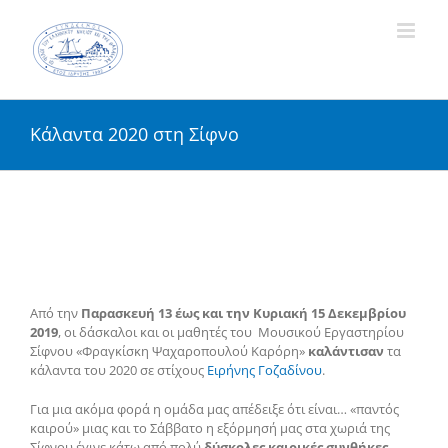
Skip
to
content
Κάλαντα 2020 στη Σίφνο
Από την
Παρασκευή 13 έως και την Κυριακή 15 Δεκεμβρίου
2019
, οι δάσκαλοι και οι μαθητές του Μουσικού Εργαστηρίου
Σίφνου «Φραγκίσκη Ψαχαροπουλού Καρόρη»
καλάντισαν
τα
κάλαντα του 2020 σε στίχους
Ειρήνης Γοζαδίνου
.
Για μια ακόμα φορά η ομάδα μας απέδειξε ότι είναι… «παντός
καιρού» μιας και το Σάββατο η εξόρμησή μας στα χωριά της
Σίφνου έγινε κάτω από πολύ
δύσκολες καιρικές συνθήκες
.