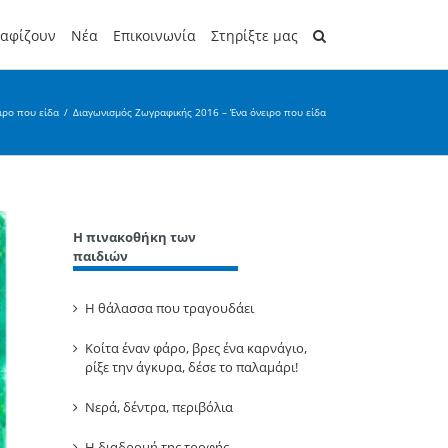
ραφίζουν
Νέα
Επικοινωνία
Στηρίξτε μας
ιρο που είδα
/
Διαγωνισμός Ζωγραφικής 2016 – Ένα όνειρο που είδα
Η πινακοθήκη των
παιδιών
Η θάλασσα που τραγουδάει
Κοίτα έναν φάρο, βρες ένα καρνάγιο,
ρίξε την άγκυρα, δέσε το παλαμάρι!
Νερά, δέντρα, περιβόλια
Η διαδρομή της τροφής