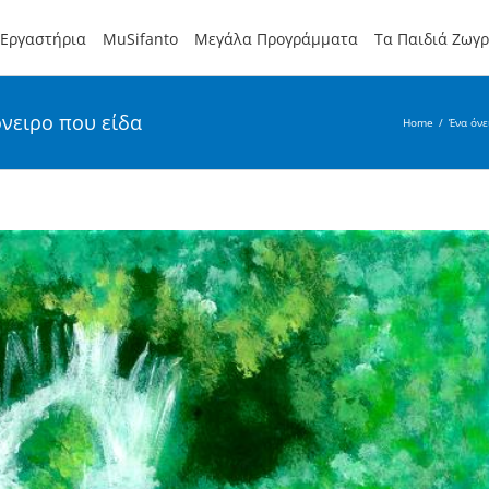
Εργαστήρια
MuSifanto
Μεγάλα Προγράμματα
Τα Παιδιά Ζωγ
νειρο που είδα
Home
/
Ένα όνε