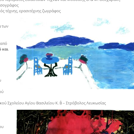
ιτσογράφος
κός τέχνης, ερασιτέχνης ζωγράφος
α
των
από
ό και
υ
ού
τικού Σχολείου Αγίου Βασιλείου Κ. Β΄ – Στρόβολος Λευκωσίας
ου