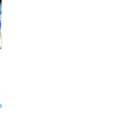
ν
edin
Pinterest