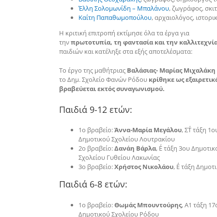
Έλλη Σολομωνίδη – Μπαλάνου
, ζωγράφος, σκ
Καίτη Παπαθωμοπούλου
, αρχαιολόγος, ιστορι
Η κριτική επιτροπή εκτίμησε όλα τα έργα για
την
πρωτοτυπία, τη φαντασία και την καλλιτεχνί
παιδιών και κατέληξε στα εξής αποτελέσματα:
Το έργο της μαθήτριας
Βαλάσιας- Μαρίας Μιχαλάκη
το Δημ. Σχολείο Φανών Ρόδου
κρίθηκε ως εξαιρετικ
βραβεύεται εκτός συναγωνισμού.
Παιδιά 9-12 ετών:
1ο βραβείο:
Άννα-Μαρία Μεγάλου
, ΣΤ΄ τάξη 1ο
Δημοτικού Σχολείου Λουτρακίου
2ο βραβείο:
Δανάη Βάρλα
, Ε΄ τάξη 3ου Δημοτικ
Σχολείου Γυθείου Λακωνίας
3ο βραβείο:
Χρήστος Νικολάου
, Ε΄ τάξη Δημο
Παιδιά 6-8 ετών:
1ο βραβείο:
Θωμάς Μπουντούρης
, Α1 τάξη 17
Δημοτικού Σχολείου Ρόδου