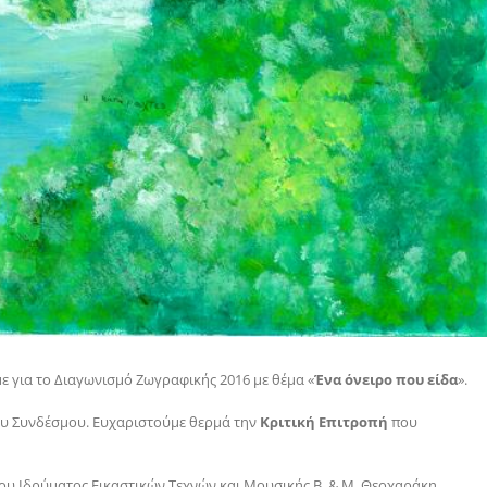
 για το Διαγωνισμό Ζωγραφικής 2016 με θέμα «
Ένα όνειρο που είδα
».
ου Συνδέσμου. Ευχαριστούμε θερμά την
Κριτική Επιτροπή
που
του Ιδρύματος Εικαστικών Τεχνών και Μουσικής Β. & Μ. Θεοχαράκη