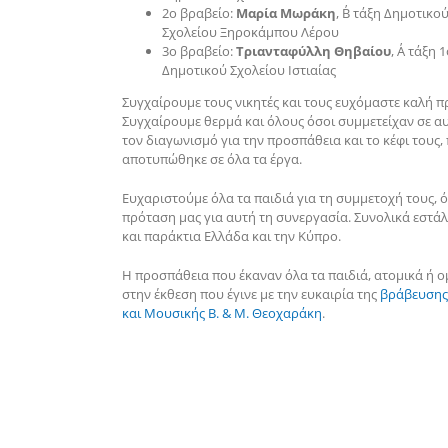
2ο βραβείο:
Μαρία Μωράκη
, Β΄ τάξη Δημοτικο
Σχολείου Ξηροκάμπου Λέρου
3ο βραβείο:
Τριανταφύλλη Θηβαίου
, Α΄ τάξη 
Δημοτικού Σχολείου Ιστιαίας
Συγχαίρουμε τους νικητές και τους ευχόμαστε καλή π
Συγχαίρουμε θερμά και όλους όσοι συμμετείχαν σε α
τον διαγωνισμό για την προσπάθεια και το κέφι τους,
αποτυπώθηκε σε όλα τα έργα.
Ευχαριστούμε όλα τα παιδιά για τη συμμετοχή τους,
πρόταση μας για αυτή τη συνεργασία. Συνολικά εστά
και παράκτια Ελλάδα και την Κύπρο.
Η προσπάθεια που έκαναν όλα τα παιδιά, ατομικά ή ο
στην έκθεση που έγινε με την ευκαιρία της
βράβευσης
και Μουσικής Β. & Μ. Θεοχαράκη
.