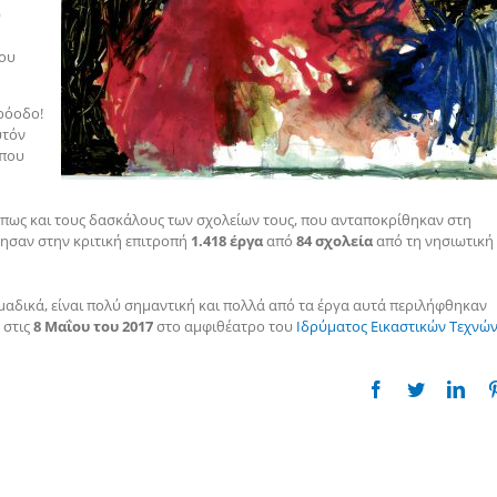
ύ
1ου
ρόοδο!
υτόν
 που
 όπως και τους δασκάλους των σχολείων τους, που ανταποκρίθηκαν στη
λησαν στην κριτική επιτροπή
1.418 έργα
από
84 σχολεία
από τη νησιωτική
μαδικά, είναι πολύ σημαντική και πολλά από τα έργα αυτά περιλήφθηκαν
στις
8 Μαΐου του 2017
στο αμφιθέατρο του
Ιδρύματος Εικαστικών Τεχνώ
Facebook
Twitter
Link