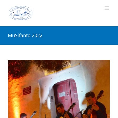
Skip
to
content
MuSifanto 2022