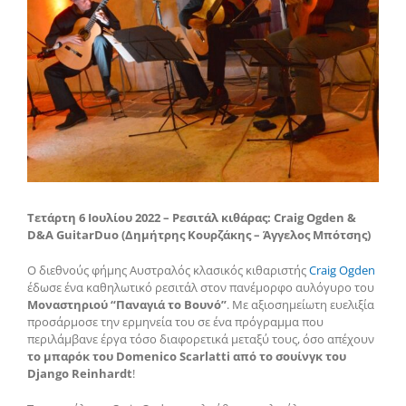
Τετάρτη 6 Ιουλίου 2022 – Ρεσιτάλ κιθάρας: Craig Ogden &
D&A GuitarDuo (Δημήτρης Κουρζάκης – Άγγελος Μπότσης)
Ο διεθνούς φήμης Αυστραλός κλασικός κιθαριστής
Craig Ogden
έδωσε ένα καθηλωτικό ρεσιτάλ στον πανέμορφο αυλόγυρο του
Μοναστηριού “Παναγιά το Βουνό”
. Με αξιοσημείωτη ευελιξία
προσάρμοσε την ερμηνεία του σε ένα πρόγραμμα που
περιλάμβανε έργα τόσο διαφορετικά μεταξύ τους, όσο απέχουν
το μπαρόκ του Domenico Scarlatti από το σουίνγκ του
Django Reinhardt
!