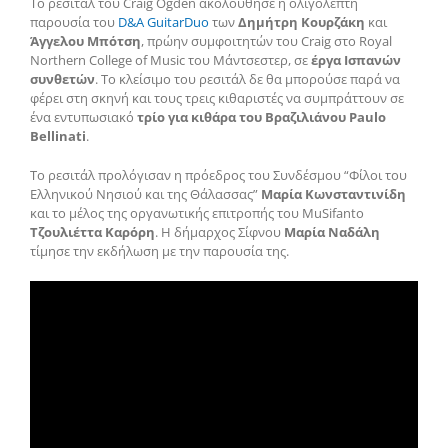
Το ρεσιτάλ του Craig Ogden ακολούθησε η ολιγόλεπτη
παρουσία του
D&A GuitarDuo
των
Δημήτρη Κουρζάκη
και
Άγγελου Μπότση
, πρώην συμφοιτητών του Craig στο Royal
Northern College of Music του Μάντσεστερ, σε
έργα Ισπανών
συνθετών
. Το κλείσιμο του ρεσιτάλ δε θα μπορούσε παρά να
φέρει στη σκηνή και τους τρεις κιθαριστές να συμπράττουν σε
ένα εντυπωσιακό
τρίο για κιθάρα του Βραζιλιάνου Paulo
Bellinati
.
Το ρεσιτάλ προλόγισαν η πρόεδρος του Συνδέσμου “Φίλοι του
Ελληνικού Νησιού και της Θάλασσας”
Μαρία Κωνσταντινίδη
και το μέλος της οργανωτικής επιτροπής του MuSifanto
Τζουλιέττα Καρόρη
. Η δήμαρχος Σίφνου
Μαρία Ναδάλη
τίμησε την εκδήλωση με την παρουσία της.