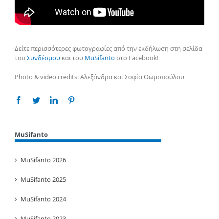
Δείτε περισσότερες φωτογραφίες από την εκδήλωση στη σελίδα
του
Συνδέσμου
και του
MuSifanto
στο Facebook!
Photo & video credits: Αλεξάνδρα και Σοφία Θωμοπούλου
Facebook
Twitter
Linkedin
Pinterest
MuSifanto
MuSifanto 2026
MuSifanto 2025
MuSifanto 2024
MuSifanto 2023