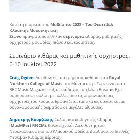
Κατά τη διάρκεια του
MuSifanto 2022 –
7ου Φεστιβάλ
Κλασικής Μουσικής στη
Σίφνο
πραγματοποιήθηκαν
σεμινάρια
κιθάρας, μαθητικής
ορχήστρας, μονωδίας, πιάνου και τρομπέτας.
Σεμινάριο κιθάρας και μαθητικής ορχήστρας:
6-10 Ιουλίου 2022
Craig Ogden
: Διευθυντής του τμήματος κιθάρας στο
Royal
Northern College of Music
στο Mάντσεστερ. Σύμφωνα με το
BBC Music Magazine «άξιος διάδοχος του Julian Bream». Έχει
συμπράξει ως σολίστ με πολλές από τις σημαντικότερες
ορχήστρες του κόσμου. Εμφανίζεται τακτικά ως σολίστ και με
σύνολα μουσικής δωματίου σε μεγάλες αίθουσες.
Δημήτρης Κουρζάκης
: Σολίστ και καθηγητής κιθάρας
(
MusMPerf RNCM
). Καλλιτεχνικός Διευθυντής του
Νεοκλασσικού και του Κλασσικού Ωδείου. Διευθύνει το Διεθνές
Φεστιβάλ Κιθάρας Βέροιας.