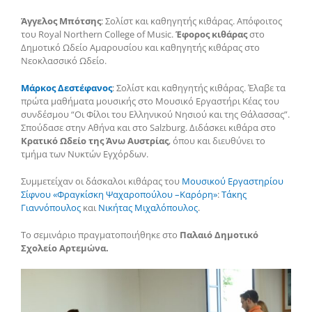
Άγγελος Μπότσης
: Σολίστ και καθηγητής κιθάρας. Απόφοιτος
του Royal Northern College of Music.
Έφορος κιθάρας
στο
Δημοτικό Ωδείο Αμαρουσίου και καθηγητής κιθάρας στο
Νεοκλασσικό Ωδείο.
Μάρκος Δεστέφανος
: Σολίστ και καθηγητής κιθάρας. Έλαβε τα
πρώτα μαθήματα μουσικής στο Μουσικό Εργαστήρι Κέας του
συνδέσμου “Οι Φίλοι του Ελληνικού Νησιού και της Θάλασσας”.
Σπούδασε στην Αθήνα και στο Salzburg. Διδάσκει κιθάρα στο
Κρατικό Ωδείο της Άνω Αυστρίας
, όπου και διευθύνει το
τμήμα των Νυκτών Εγχόρδων.
Συμμετείχαν οι δάσκαλοι κιθάρας του
Μουσικού Εργαστηρίου
Σίφνου «Φραγκίσκη Ψαχαροπούλου –Καρόρη»
:
Τάκης
Γιαννόπουλος
και
Νικήτας Μιχαλόπουλος
.
Το σεμινάριο πραγματοποιήθηκε στο
Παλαιό Δημοτικό
Σχολείο Αρτεμώνα.