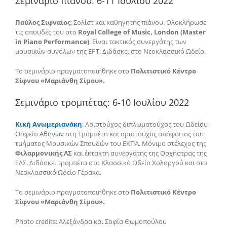
Σεμινάριο πιάνου: 6-11 Ιουλίου 2022
Παύλος Σιφναίος
: Σολίστ και καθηγητής πιάνου. Ολοκλήρωσε
τις σπουδές του στο
Royal College of Music, London (Master
in Piano Performance)
. Είναι τακτικός συνεργάτης των
μουσικών συνόλων της ΕΡΤ. Διδάσκει στο Νεοκλασσικό Ωδείο.
Το σεμινάριο πραγματοποιήθηκε στο
Πολιτιστικό Κέντρο
Σίφνου «Μαριάνθη Σίμου».
Σεμινάριο τρομπέτας: 6-10 Ιουλίου 2022
Κική Ανωμεριανάκη
: Αριστούχος διπλωματούχος του Ωδείου
Ορφείο Αθηνών στη Τρομπέτα και αριστούχος απόφοιτος του
τμήματος Μουσικών Σπουδών του ΕΚΠΑ. Μόνιμο στέλεχος της
Φιλαρμονικής ΛΣ
και έκτακτη συνεργάτης της Ορχήστρας της
ΕΛΣ. Διδάσκει τρομπέτα στο Κλασσικό Ωδείο Χολαργού και στο
Νεοκλασσικό Ωδείο Γέρακα.
Το σεμινάριο πραγματοποιήθηκε στο
Πολιτιστικό Κέντρο
Σίφνου «Μαριάνθη Σίμου».
Photo credits: Αλεξάνδρα και Σοφία Θωμοπούλου