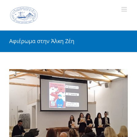
Skip
to
content
Αφιέρωμα στην Άλκη Ζέη
View
Larger
Image