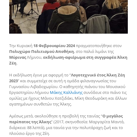
Την Κυριακή
18 Φεβρουαρίου 2024
πραγματοποιήθηκε στον
Πολυχώρο Πολιτισμού Αποθήκη
, στο παλιό λιμάνι της
Μύρινας
Λήμνου,
εκδήλωση-αφιέρωμα στη συγγραφέα Άλκη
Ζέη
.
Η εκδήλωση έγινε με αφορμή το “
Λογοτεχνικό έτος Άλκη Ζέη
2023
” και συμμετείχε σε αυτή η ομάδα φιλαναγνωσίας του
Γυμνασίου Λιβαδοχωρίου. Ο καθηγητής πιάνου του Μουσικού
Εργαστηρίου Λήμνου
Μάκης Καλλιάνης
συνόδευε στο πιάνο τις
ομιλίες με ήχους Μάνου Χατζιδάκι, Μίκη Θεοδωράκη και άλλων
αγαπημένων συνθετών της Άλκης.
Αμέσως μετά, ακολούθησε η προβολή της ταινίας “
Ο μεγάλος
περίπατος της Άλκης
” (2017, σκηνοθεσία: Μαργαρίτα Μαντά,
διάρκεια: 88 λεπτά), μια ταινία για την πολυτάραχη ζωή και το
πλούσιο έργο της Ζέη.