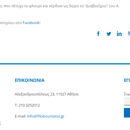
, που πέτυχε το φλουρί και κέρδισε ως δώρο το “Διαβατήριο” του Α.
αστηρίου στο
Facebook
!
Facebook
Twitter
Link
ΕΠΙΚΟΙΝΩΝΙΑ
ΕΓ
Αλεξανδρουπόλεως 23, 11527 Αθήνα
Συμ
Τ: 210 3252012
E-mail:
info@filoitounisiou.gr
ς