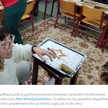
 μάθημα μετά τις χριστουγεννιάτικες διακοπές, η χορωδία του Μουσικού
σκάλα τους
Νίκη Μπουζιωτοπούλου
. Το μέλος της της χορωδίας Μιχαλίτσα
που μοιράστηκαν όλοι με πολλές ευχές για το νέο έτος!