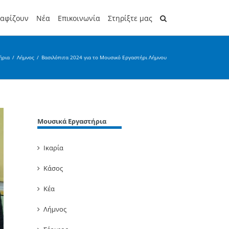
ραφίζουν
Νέα
Επικοινωνία
Στηρίξτε μας
ήρια
/
Λήμνος
/
Βασιλόπιτα 2024 για το Μουσικό Εργαστήρι Λήμνου
Μουσικά Εργαστήρια
Ικαρία
Κάσος
Κέα
Λήμνος