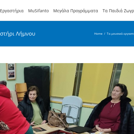
Εργαστήρια
MuSifanto
Μεγάλα Προγράμματα
Τα Παιδιά Ζωγ
αστήρι Λήμνου
Home
/
Τα μουσικά εργαστ