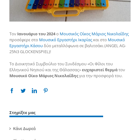
Τον
Ιανουάριο του 2024
ο
Μουσικός Οίκος Μάριος Νικολαΐδης
προσέφερε στο
Μουσικό Εργαστήρι Ικαρίας
και στο
Μουσικό
Εργαστήρι Κάσου
δύο μεταλλόφωνα σε βαλιτσάκι (ANGEL AG-
25N3 GLOCKENSPIEL)!
Το Διοικητικό Συμβούλιο του Συνδέσμου «Οι Φίλοι του
Ελληνικού Νησιού και της Θάλασσας»
ευχαριστεί θερμά
τον
Μουσικό Οίκο Μάριος Νικολαΐδης
για την προσφορά του.
Facebook
Twitter
Linkedin
Pinterest
Στηρίξτε μας
Κάνε Δωρεά