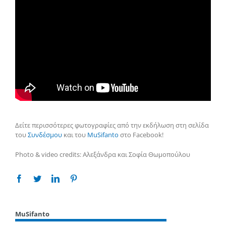
Δείτε περισσότερες φωτογραφίες από την εκδήλωση στη σελίδα
του
Συνδέσμου
και του
MuSifanto
στο Facebook!
Photo & video credits: Αλεξάνδρα και Σοφία Θωμοπούλου
Facebook
Twitter
Linkedin
Pinterest
MuSifanto