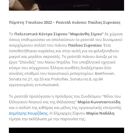
Πέμπτη 7 Ιουλίου 2022 – Ρεσιτάλ πιάνου: Παύλος Σιφναίος
Το
Πολιτιστικό Κέντρο Σίφνου “Μαριάνθη Σίμου”
δε χώρεσε
όσους επιθυμούσαν να απολαύσουν το ρεσιτάλ του δυναμικού
ανερχόμενου σολίστ του πιάνου
Παύλου Σιφναίου
. Έτσι
τοποθετήθηκαν καρέκλες και στην αυλή για να φιλοξενηθούν
μικροί και μεγάλοι ακροατές. Το ρεσιτάλ πιάνου άνοιξε με το
έργο “Σπονδές” του Νίκου Ντρέλα. Τον υποβλητικό ηχητικό
κόσμο του σύγχρονου Έλληνα συνθέτη διαδέχτηκαν δύο
σονάτες σταθμοί του πιανιστικού ρεπερτορίου: Beethoven,
Sonata no.21, op.53 και Prokofiev, Sonata no.8, op.84
ερμηνευμένες εντυπωσιακά.
Το ρεσιτάλ προλόγισαν η πρόεδρος του Συνδέσμου “Φίλοι του
Ελληνικού Νησιού και της Θάλασσας”
Μαρία Κωνσταντινίδη
και ο σολίστ της κιθάρας και μέλος της οργανωτικής επιτροπής
Δημήτρης Κουρζάκης
.
Η δήμαρχος Σίφνου
Μαρία Ναδάλη
τίμησε την εκδήλωση με την παρουσία της.