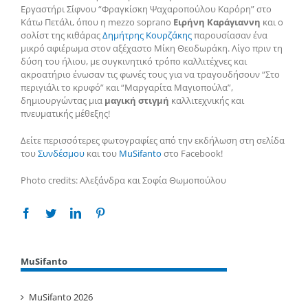
Εργαστήρι Σίφνου “Φραγκίσκη Ψαχαροπούλου Καρόρη” στο
Κάτω Πετάλι, όπου η mezzo soprano
Ειρήνη Καράγιαννη
και ο
σολίστ της κιθάρας
Δημήτρης Κουρζάκης
παρουσίασαν ένα
μικρό αφιέρωμα στον αξέχαστο Μίκη Θεοδωράκη. Λίγο πριν τη
δύση του ήλιου, με συγκινητικό τρόπο καλλιτέχνες και
ακροατήριο ένωσαν τις φωνές τους για να τραγουδήσουν “Στο
περιγιάλι το κρυφό” και “Μαργαρίτα Μαγιοπούλα”,
δημιουργώντας μια
μαγική στιγμή
καλλιτεχνικής και
πνευματικής μέθεξης!
Δείτε περισσότερες φωτογραφίες από την εκδήλωση στη σελίδα
του
Συνδέσμου
και του
MuSifanto
στο Facebook!
Photo credits: Αλεξάνδρα και Σοφία Θωμοπούλου
Facebook
Twitter
Linkedin
Pinterest
MuSifanto
MuSifanto 2026