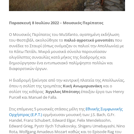
Παρασκευή 8 Ιουλίου 2022 – Μουσικός Περίπατος
Ο Μουσικός Περίπατος του MuSifanto, αγαπημένη εκδήλωση
του Φεστιβάλ, ακολούθησε το
παλιό αγροτικό μονοπάτι
που
συνέδεε το Σταυρί (όπως ονόμαζαν οι παλιοί την Απολλωνία) με
το Κάτω Πετάλι. Μικρά μουσικά σύνολα παρουσίασαν
ολιγόλεπτες συναυλίες κατά μήκος της διαδρομής και
δημιούργησαν ένα εντυπωσιακό παλίμψηστο πολλών και
διαφορετικών έργων.
Η διαδρομή ξεκίνησε από την κεντρική πλατεία της Απολλωνίας,
όπου η σολίστ της τρομπέτας
Κική Ανωμεριανάκη
και ο
σολίστ της κιθάρας
Άγγελος Μπότσης
έπαιξαν έργα των Henry
Purcell και Manuel de Falla.
Στις επόμενες 5 μουσικές στάσεις μέλη της
Εθνικής Συμφωνικής
Ορχήστρας (Ε.Ρ.Τ.)
ερμήνευσαν μουσική των: J.S. Bach, G.Fr.
Handel, Franz Schubert, Edward Elgar, Felix Mendelssohn,
Edward Grieg, Pyotr Ilych Tchaikovsky, Shigeru Umebayashi, Nino
Rota, Wolfgang Amadeus Mozart καθώς και το Episode Rag του