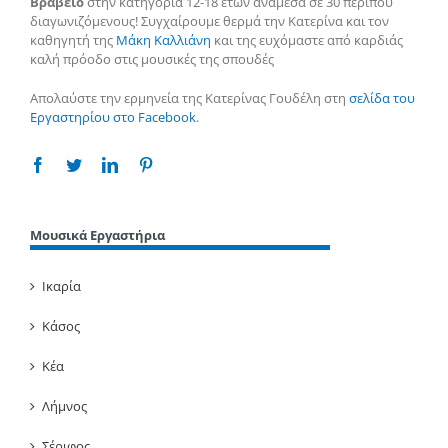
Βραβείο
στην κατηγορία 12-18 ετών ανάμεσα σε 30 περίπου
διαγωνιζόμενους! Συγχαίρουμε θερμά την Κατερίνα και τον
καθηγητή της
Μάκη Καλλιάνη
και της ευχόμαστε από καρδιάς
καλή πρόοδο στις μουσικές της σπουδές
Απολαύστε την ερμηνεία της Κατερίνας Γουδέλη στη
σελίδα του
Εργαστηρίου στο Facebook
.
Facebook
Twitter
Linkedin
Pinterest
Μουσικά Εργαστήρια
Ικαρία
Κάσος
Κέα
Λήμνος
Σέριφος