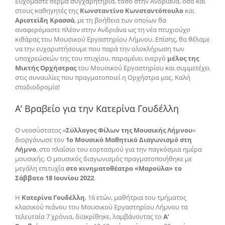
Ευχόμαστε θερμά συγχαρητήρια, τόσο στην Ανδριάνα, όσο και
στους καθηγητές της
Κωνσταντίνο Κωνσταντόπουλο
και
Αριστείδη Κρασσά
, με τη βοήθεια των οποίων θα
αναφερόμαστε πλέον στην Ανδριάνα ως τη νέα πτυχιούχο
κιθάρας του Μουσικού Εργαστηρίου Λήμνου. Επίσης, θα θέλαμε
να την ευχαριστήσουμε που παρά την ολοκλήρωση των
υποχρεώσεών της του πτυχίου, παραμένει ενεργό
μέλος της
Μικτής Ορχήστρας
του Μουσικού Εργαστηρίου και συμμετέχει
στις συναυλίες που πραγματοποιεί η Ορχήστρα μας. Καλή
σταδιοδρομία!
Α’ Βραβείο για την Κατερίνα Γουδέλλη
Ο νεοσύστατος «
Σύλλογος Φίλων της Μουσικής Λήμνου
»
διοργάνωσε τον
1ο Μουσικό Μαθητικό Διαγωνισμό στη
Λήμνο
, στο πλαίσιο του εορτασμού για την παγκόσμια ημέρα
μουσικής. Ο μουσικός διαγωνισμός πραγματοποιήθηκε με
μεγάλη επιτυχία
στο κινηματοθέατρο «Μαρούλα» το
Σάββατο 18 Ιουνίου 2022
.
Η
Κατερίνα Γουδέλλη
, 16 ετών, μαθήτρια του τμήματος
κλασικού πιάνου του Μουσικού Εργαστηρίου Λήμνου τα
τελευταία 7 χρόνια, διακρίθηκε, λαμβάνοντας το
Α’