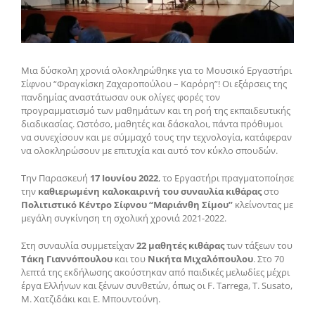
Μια δύσκολη χρονιά ολοκληρώθηκε για το Μουσικό Εργαστήρι
Σίφνου “Φραγκίσκη Ζαχαροπούλου – Καρόρη”! Οι εξάρσεις της
πανδημίας αναστάτωσαν ουκ ολίγες φορές τον
προγραμματισμό των μαθημάτων και τη ροή της εκπαιδευτικής
διαδικασίας. Ωστόσο, μαθητές και δάσκαλοι, πάντα πρόθυμοι
να συνεχίσουν και με σύμμαχό τους την τεχνολογία, κατάφεραν
να ολοκληρώσουν με επιτυχία και αυτό τον κύκλο σπουδών.
Την Παρασκευή
17 Ιουνίου 2022
, το Εργαστήρι πραγματοποίησε
την
καθιερωμένη καλοκαιρινή του συναυλία κιθάρας
στο
Πολιτιστικό Κέντρο Σίφνου “Μαριάνθη Σίμου”
κλείνοντας με
μεγάλη συγκίνηση τη σχολική χρονιά 2021-2022.
Στη συναυλία συμμετείχαν
22 μαθητές κιθάρας
των τάξεων του
Τάκη Γιαννόπουλου
και του
Νικήτα Μιχαλόπουλου
. Στο 70
λεπτά της εκδήλωσης ακούστηκαν από παιδικές μελωδίες μέχρι
έργα Ελλήνων και ξένων συνθετών, όπως οι F. Tarrega, T. Susato,
Μ. Χατζιδάκι και Ε. Μπουντούνη.