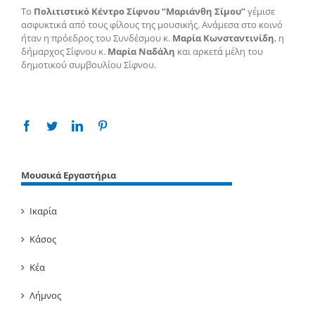
Το
Πολιτιστικό Κέντρο Σίφνου “Μαριάνθη Σίμου”
γέμισε
ασφυκτικά από τους φίλους της μουσικής. Ανάμεσα στο κοινό
ήταν η πρόεδρος του Συνδέσμου κ.
Μαρία Κωνσταντινίδη
, η
δήμαρχος Σίφνου κ.
Μαρία Ναδάλη
και αρκετά μέλη του
δημοτικού συμβουλίου Σίφνου.
Facebook
Twitter
Linkedin
Pinterest
Μουσικά Εργαστήρια
Ικαρία
Κάσος
Κέα
Λήμνος