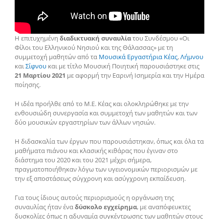
Η επιτυχημένη
διαδικτυακή συναυλία
του Συνδέσμου «Οι
Φίλοι του Ελληνικού Νησιού και της Θάλασσας» με τη
συμμετοχή μαθητών από τα
Μουσικά Εργαστήρια Κέας
,
Λήμνου
και
Σίφνου
και με τίτλο Μουσική Ποιητική παρουσιάστηκε στις
21 Μαρτίου 2021
με αφορμή την Εαρινή Ισημερία και την Ημέρα
ποίησης.
Η ιδέα προήλθε από το Μ.Ε. Κέας και ολοκληρώθηκε με την
ενθουσιώδη συνεργασία και συμμετοχή των μαθητών και των
δύο μουσικών εργαστηρίων των άλλων νησιών.
Η διδασκαλία των έργων που παρουσιάστηκαν, όπως και όλα τα
μαθήματα πιάνου και κλασικής κιθάρας που έγιναν στο
διάστημα του 2020 και του 2021 μέχρι σήμερα,
πραγματοποιήθηκαν λόγω των υγειονομικών περιορισμών με
την εξ αποστάσεως σύγχρονη και ασύγχρονη εκπαίδευση.
Για τους ίδιους αυτούς περιορισμούς η οργάνωση της
συναυλίας ήταν ένα
δύσκολο εγχείρημα
, με αναπόφευκτες
δυσκολίες όπως η αδυναμία συγκέντρωσης των μαθητών στους