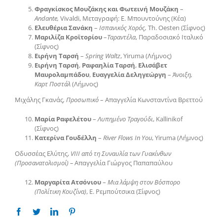
Φραγκίσκος Μουζάκης και Φωτεινή Μουζάκη
–
Andante,
Vivaldi, Μεταγραφή: Ε. Μπουντούνης (Κέα)
Ελευθέρια Σανάκη
–
Ισπανικός Χορός,
Th. Oesten (Σίφνος)
Μαριλίζα Κροϊτορίου
–
Ταραντέλα
, Παραδοσιακό Ιταλικό
(Σίφνος)
Ειρήνη Ταρσή
–
Spring
Waltz
, Yiruma (Λήμνος)
Ειρήνη Ταρσή
,
Ραφαηλία Ταρσή
,
Ελισάβετ
Μαυρολαμπάδου
,
Ευαγγελία Δεληγεώργη
–
Άνοιξη,
Καρτ Ποστάλ
(Λήμνος)
Μιχάλης Γκανάς
, Προσωπικό
– Απαγγελία Κωνσταντίνα Βρεττού
Μαρία Ραφελέτου
–
Λυπημένο Τραγούδι
, Kallinikof
(Σίφνος)
Κατερίνα
Γουδέλλη
–
River Flows In You
, Yiruma (Λήμνος)
Οδυσσέας Ελύτης,
VIII από τη Συναυλία των Γυακίνθων
(Προσανατολισμοί) –
Απαγγελία Γιώργος Παπαπαύλου
Μαργαρίτα Ατσόνιου
–
Μια λάμψη στον Βόσπορο
(Πολίτικη Κουζίνα)
, Ε. Ρεμπούτσικα (Σίφνος)
Facebook
Twitter
Linkedin
Pinterest