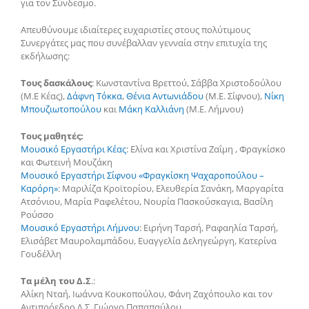
για τον Σύνδεσμο.
Απευθύνουμε ιδιαίτερες ευχαριστίες στους πολύτιμους
Συνεργάτες μας που συνέβαλλαν γενναία στην επιτυχία της
εκδήλωσης:
Τους δασκάλους
: Κωνσταντίνα Βρεττού, Σάββα Χριστοδούλου
(Μ.Ε Κέας),
Δάφνη Τόκκα
,
Θένια Αντωνιάδου
(Μ.Ε. Σίφνου),
Νίκη
Μπουζιωτοπούλου
και
Μάκη Καλλιάνη
(Μ.Ε. Λήμνου)
Τους μαθητές:
Μουσικό Εργαστήρι Κέας
: Ελίνα και Χριστίνα Ζαΐμη , Φραγκίσκο
και Φωτεινή Μουζάκη
Μουσικό Εργαστήρι Σίφνου «Φραγκίσκη Ψαχαροπούλου –
Καρόρη»
: Μαριλίζα Κροϊτορίου, Ελευθερία Σανάκη, Μαργαρίτα
Ατσόνιου, Μαρία Ραφελέτου, Νουρία Πασκούσκαγια, Βασίλη
Ρούσσο
Μουσικό Εργαστήρι Λήμνου
: Ειρήνη Ταρσή, Ραφαηλία Ταρσή,
Ελισάβετ Μαυρολαμπάδου, Ευαγγελία Δεληγεώργη, Κατερίνα
Γουδέλλη
Τα μέλη του Δ.Σ
.:
Αλίκη Νταή, Ιωάννα Κουκοπούλου, Φάνη Ζαχόπουλο και τον
Αντιπρόεδρο Δ.Σ. Γιώργο Παπαπαύλου