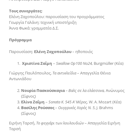
Τους συνεργάτες:
Ελένη Ζαχοπούλου: παρουσίαση του προγράμματος
Γεωργία Γαλάνη: τεχνική υποστήριξη
Άννα Φωκά: γραμματέα Δ.Σ.
Πρόγραμμα
Παρουσίαση:
Ελένη Ζαχοπούλου
– ηθοποιός
Χριστίνα
Ζαΐμη
–
Swallow Op100 No24,
Burgmüller (Κέα)
Γιώργης Παυλόπουλος,
Τα αντικλείδια
– Απαγγελία Θένια
Αντωνιάδου
Νουρία Πασκούσκαγια
– Βαλς σε λα ελάσσονα,
Ανώνυμος
(Σίφνος)
Ελίνα Ζαΐμη
–
Sonata K. 545 Α’ Μέρος
, W. A. Mozart (Κέα)
Βασίλης Ρούσσος
–
Ουγγρικός Χορός N. 5
, J. Brahms
(Σίφνος)
Ειρήνη Ταρσή,
Το φεγγάρι των λουλουδιών
– Απαγγελία Ειρήνη
Ταρσή