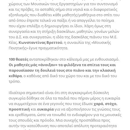
χώρους των Μουσικών τους Εργαστηρίων για τον συντονισμό
και τις πρόβες, το ασταθές σήμα στα νησιά και ο διαφορετικός
εξοπλισμός που διαθέτει κάθε μαθητής/μαθήτρια στο σπίτι του
από όπου έπρεπε τελικά να παίξει ή να απαγγείλει το ποίημα
που είχαν επιλέξει η δημιουργήσει οι ίδιοι. Χάρη όμως στη
συνεργασία και τη στήριξη δασκάλων, μαθητών, γονέων μελών
του Δ.Σ. και συνεργατών, η ιδέα της δασκάλας πιάνου του Μ.Ε.
Κέας,
Κωνσταντίνας Βρεττού
, η συναυλία της «Μουσικής
Ποιητικής» έγινε πραγματικότητα.
100 θεατές
ανταποκρίθηκαν στο κάλεσμά μας με ενθουσιασμό.
Οι μαθητές μάς «άνοιξαν» τα φιλόξενα τα σπίτια τους και
παρουσίασαν τη δουλειά τους στο πιάνο και την κλασική
κιθάρα
, ο καθένας από δικό του χώρο του και με τον δικό του
τρόπο.
Ιδιαίτερα σημαντικό είναι ότι στη συγκεκριμένη δύσκολη
συγκυρία δόθηκε σε όλα τα παιδιά που πήραν μέρος η ευκαιρία
να συμμετέχουν σε ένα γεγονός που τους έδωσε
χαρά, στόχο,
προοπτική
και
ευκαιρία
για να αξιοποιήσουν τις γνώσεις τους
και ερεθίσματα, ώστε να τονωθεί το ενδιαφέρον για τις μουσικές
τους σπουδές και πρόοδο. Μια συνεχής προσπάθεια προς
αυτήν την κατεύθυνση που αποτελεί απόλυτη προτεραιότητα