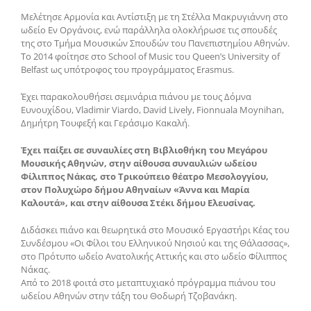
Μελέτησε Αρμονία και Αντίστιξη με τη Στέλλα Μακρυγιάννη στο
ωδείο Εν Οργάνοις, ενώ παράλληλα ολοκλήρωσε τις σπουδές
της στο Τμήμα Μουσικών Σπουδών του Πανεπιστημίου Αθηνών.
Το 2014 φοίτησε στο School of Music του Queen’s University of
Belfast ως υπότροφος του προγράμματος Erasmus.
Έχει παρακολουθήσει σεμινάρια πιάνου με τους Δόμνα
Ευνουχίδου, Vladimir Viardo, David Lively, Fionnuala Moynihan,
Δημήτρη Τουφεξή και Γεράσιμο Κακαλή.
Έχει παίξει σε συναυλίες στη Βιβλιοθήκη του Μεγάρου
Μουσικής Αθηνών, στην αίθουσα συναυλιών ωδείου
Φίλιππος Νάκας, στο Τρικούπειο θέατρο Μεσολογγίου,
στον Πολυχώρο δήμου Αθηναίων «Άννα και Μαρία
Καλουτά», και στην αίθουσα Στέκι δήμου Ελευσίνας.
Διδάσκει πιάνο και θεωρητικά στο Μουσικό Εργαστήρι Κέας του
Συνδέσμου «Οι Φίλοι του Ελληνικού Νησιού και της Θάλασσας»,
στο Πρότυπο ωδείο Ανατολικής Αττικής και στο ωδείο Φίλιππος
Νάκας.
Από το 2018 φοιτά στο μεταπτυχιακό πρόγραμμα πιάνου του
ωδείου Αθηνών στην τάξη του Θοδωρή Τζοβανάκη.