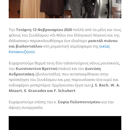
Την
Τετάρτη 12 Φεβρουαρίου 2020
πολλά από τα μέλη και τους
φίλους του Συνδέσμου «Οι Φίλοι του Ελληνικού Νησιού και της
Θάλασσας» παρακολουθήσαμε ένα ιδιαίτερο
ρεσιτάλ πιάνου
και βιολοντσέλου
στη ρομαντική ατμόσφαιρα της
οικίας
Κατακουζηνού
.
Ευχαριστούμε θερμά τους δύο ταλαντούχους νέους μουσικούς,
την
Κωνσταντίνα Βρεττού
(πιάνο) και τον
Διονύση
Ανδρουτσάκη
(βιολοντσέλο), που ανταποκρίθηκαν στην
πρόσκληση του Συνδέσμου και μας παρουσίασαν ένα ευρύ και
ενδιαφέρον ρεπερτόριο. Ερμήνευσαν έργα των
J. S. Bach, W. A.
Mozart, E. Granados και F. Schubert
.
Ευχαριστούμε επίσης την κ.
Σοφία Πελοποννησίου
για την
άψογη συνεργασία.