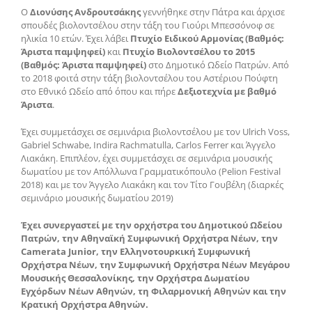
Ο
Διονύσης Ανδρουτσάκης
γεννήθηκε στην Πάτρα και άρχισε
σπουδές βιολοντσέλου στην τάξη του Γιούρι Μπεσσόνοφ σε
ηλικία 10 ετών. Έχει λάβει
Πτυχίο Ειδικού Αρμονίας (Βαθμός:
Άριστα παμψηφεί)
και
Πτυχίο Βιολοντσέλου το 2015
(Βαθμός: Άριστα παμψηφεί)
στο Δημοτικό Ωδείο Πατρών. Από
το 2018 φοιτά στην τάξη βιολοντσέλου του Αστέριου Πούφτη
στο Εθνικό Ωδείο από όπου και πήρε
Δεξιοτεχνία με βαθμό
Άριστα
.
Έχει συμμετάσχει σε σεμινάρια βιολοντσέλου με τον Ulrich Voss,
Gabriel Schwabe, Indira Rachmatulla, Carlos Ferrer και Άγγελο
Λιακάκη. Επιπλέον, έχει συμμετάσχει σε σεμινάρια μουσικής
δωματίου με τον Απόλλωνα Γραμματικόπουλο (Pelion Festival
2018) και με τον Άγγελο Λιακάκη και τον Τίτο Γουβέλη (διαρκές
σεμινάριο μουσικής δωματίου 2019)
Έχει συνεργαστεί με την ορχήστρα του Δημοτικού Ωδείου
Πατρών, την Αθηναϊκή Συμφωνική Ορχήστρα Νέων, την
Camerata Junior, την Ελληνοτουρκική Συμφωνική
Ορχήστρα Νέων, την Συμφωνική Ορχήστρα Νέων Μεγάρου
Μουσικής Θεσσαλονίκης, την Ορχήστρα Δωματίου
Εγχόρδων Νέων Αθηνών, τη Φιλαρμονική Αθηνών και την
Κρατική Ορχήστρα Αθηνών.