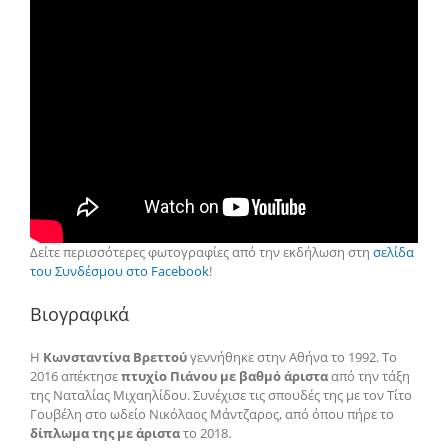
Δείτε περισσότερες φωτογραφίες από την εκδήλωση στη
σελίδα
του Συνδέσμου στο Facebook
!
Βιογραφικά
Η
Κωνσταντίνα Βρεττού
γεννήθηκε στην Αθήνα το 1992. Το
2016 απέκτησε
πτυχίο Πιάνου με βαθμό άριστα
από την τάξη
της Ναταλίας Μιχαηλίδου. Συνέχισε τις σπουδές της με τον Τίτο
Γουβέλη στο ωδείο Νικόλαος Μάντζαρος, από όπου πήρε το
δίπλωμα της με άριστα
το 2018.