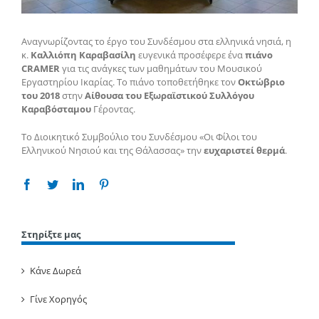
Αναγνωρίζοντας το έργο του Συνδέσμου στα ελληνικά νησιά, η
κ.
Καλλιόπη Καραβασίλη
ευγενικά προσέφερε ένα
πιάνο
CRAMER
για τις ανάγκες των μαθημάτων του Μουσικού
Εργαστηρίου Ικαρίας. Το πιάνο τοποθετήθηκε τον
Οκτώβριο
του 2018
στην
Αίθουσα του Εξωραϊστικού Συλλόγου
Καραβόσταμου
Γέροντας.
Το Διοικητικό Συμβούλιο του Συνδέσμου «Οι Φίλοι του
Ελληνικού Νησιού και της Θάλασσας» την
ευχαριστεί θερμά
.
Facebook
Twitter
Linkedin
Pinterest
Στηρίξτε μας
Κάνε Δωρεά
Γίνε Χορηγός