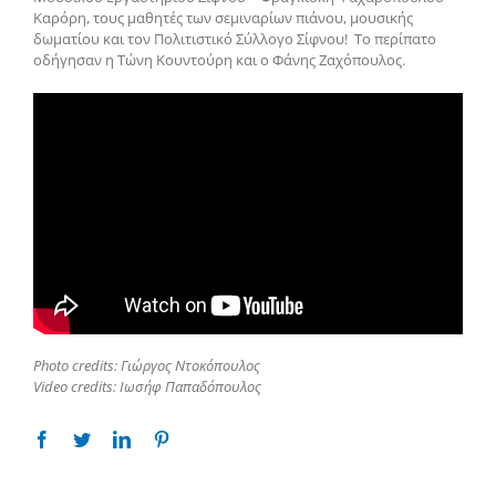
Καρόρη, τους μαθητές των σεμιναρίων πιάνου, μουσικής
δωματίου και τον Πολιτιστικό Σύλλογο Σίφνου! Το περίπατο
οδήγησαν η Τώνη Κουντούρη και ο Φάνης Ζαχόπουλος.
Photo credits: Γιώργος Ντοκόπουλος
Video credits: Ιωσήφ Παπαδόπουλος
Facebook
Twitter
Linkedin
Pinterest