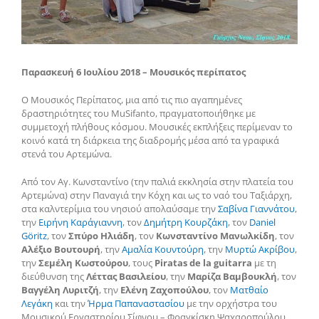
Παρασκευή 6 Ιουλίου 2018 – Μουσικός περίπατος
Ο Μουσικός Περίπατος, μια από τις πιο αγαπημένες
δραστηριότητες του MuSifanto, πραγματοποιήθηκε με
συμμετοχή πλήθους κόσμου. Μουσικές εκπλήξεις περίμεναν το
κοινό κατά τη διάρκεια της διαδρομής μέσα από τα γραφικά
στενά του Αρτεμώνα.
Από τον Αγ. Κωνσταντίνο (την παλιά εκκλησία στην πλατεία του
Αρτεμώνα) στην Παναγιά την Κόχη και ως το ναό του Ταξιάρχη,
στα καλντερίμια του νησιού απολαύσαμε την
Σαβίνα Γιαννάτου
,
την
Ειρήνη Καράγιαννη
, τον
Δημήτρη Κουρζάκη
, τoν
Daniel
Göritz
, τον
Σπύρο Ηλιάδη
, τον
Κωνσταντίνο Μανωλκίδη
, τον
Αλέξιο Βουτουρή
, την
Αμαλία Κουντούρη
, την
Μυρτώ Ακρίβου
,
την
Σεμέλη Κωστούρου
, τους
Piratas de la guitarra
με τη
διεύθυνση της
Λέττας Βασιλείου
, την
Μαρίζα Βαμβουκλή
, τον
Βαγγέλη Λυριτζή
, την
Ελένη Ζαχοπούλου
, τον
Ματθαίο
Λεγάκη
και την
Ήρμα Παπαναστασίου
με την ορχήστρα του
Μουσικού Εργαστηρίου Σίφνου – Φραγκίσκη Ψαχαροπούλου