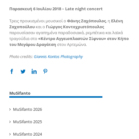
Παρασκευή 6 Ιουλίου 2018 – Late night
c
oncert
Τρεις προικισμένοι μουσικοί ο
Φάνης Ζαχόπουλος
, η
Ελένη
Ζαχοπούλου
και ο
Γιώργος Κοντοχριστόπουλος
παρουσίασαν αγαπημένα παραδοσιακά, ρεμπέτικα και λαϊκά
τραγούδια στο
«Κέντρο Αγγειοπλαστών Σίφνου» στον Κήπο
του Μεγάρου Δραγάτση
στον Αρτεμώνα.
Photo credits:
Giannis Kontos Photography
Facebook
Twitter
Linkedin
Pinterest
MuSifanto
MuSifanto 2026
MuSifanto 2025
MuSifanto 2024