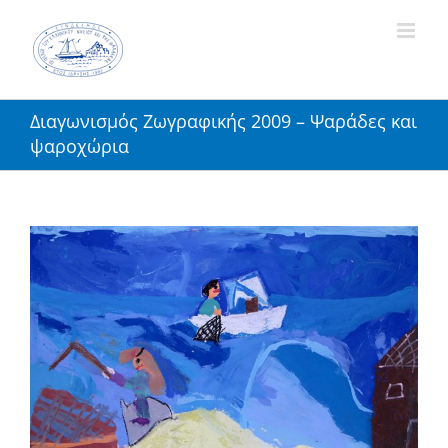
Skip
to
content
Διαγωνισμός Ζωγραφικής 2009 – Ψαράδες και
ψαροχώρια
View
Larger
Image