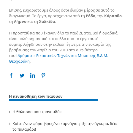
Επίσης, ευχαριστούμε όλους όσοι έλαβαν μέρος σε αυτό το
διαγωνισμό. Τα έργα, προέρχονταν από τη
Ρόδο
, την
Κάρπαθο
,
τη
Λήμνο
και τη
Χαλκίδα
.
Η προσπάθεια που έκαναν όλα τα παιδιά, ατομικά ή ομαδικά,
είναι πολύ σημαντική και πολλά από τα έργα αυτά
συμπεριλήφθησαν στην έκθεση έγινε με την ευκαιρία της
βράβευσης τον Απρίλιο του 2010
στο αμφιθέατρο
του
Ιδρύματος Εικαστικών Τεχνών και Μουσικής Β.& Μ.
Θεοχαράκη
.
Facebook
Twitter
Linkedin
Pinterest
Η πινακοθήκη των παιδιών
Η θάλασσα που τραγουδάει
Κοίτα έναν φάρο, βρες ένα καρνάγιο, ρίξε την άγκυρα, δέσε
το παλαμάρι!