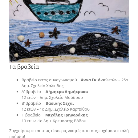
Τα βραβεία
Βραβείο εκτός συναγωνισμού
Άννα Γκιόκα
9 ετών – 25ο
Δημ. Σχολείο Χαλκίδας
Α’ βραβείο
Δήμητρα Δημήτρακα
12 ετών – Δημ. Σχολείο Μούδρου
Β’ βραβείο
Βασίλης Σεχάι
12 ετών – 1ο Δημ. Σχολείο Καρπάθου
Γ’ βραβείο
Μιχάλης Γρηγοράκης
10 ετών -1ο Δημ. Κρεμαστής Ρόδου
Συγχαίρουμε και τους τέσσερις νικητές και τους ευχόμαστε καλή
πρόοδο!