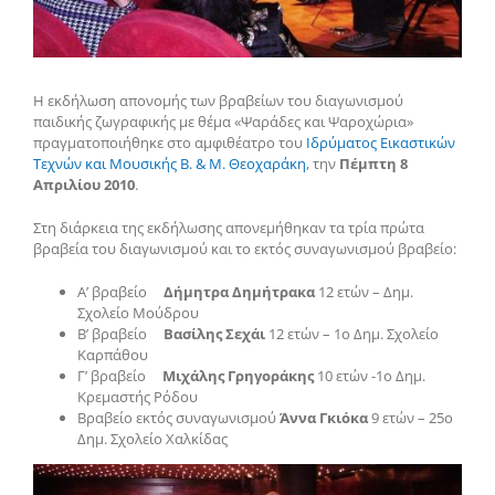
Η εκδήλωση απονομής των βραβείων του διαγωνισμού
παιδικής ζωγραφικής με θέμα «Ψαράδες και Ψαροχώρια»
πραγματοποιήθηκε στο αμφιθέατρο του
Ιδρύματος Εικαστικών
Τεχνών και Μουσικής Β. & Μ. Θεοχαράκη
, την
Πέμπτη 8
Απριλίου 2010
.
Στη διάρκεια της εκδήλωσης απονεμήθηκαν τα τρία πρώτα
βραβεία του διαγωνισμού και το εκτός συναγωνισμού βραβείο:
Α’ βραβείο
Δήμητρα Δημήτρακα
12 ετών – Δημ.
Σχολείο Μούδρου
Β’ βραβείο
Βασίλης Σεχάι
12 ετών – 1ο Δημ. Σχολείο
Καρπάθου
Γ’ βραβείο
Μιχάλης Γρηγοράκης
10 ετών -1ο Δημ.
Κρεμαστής Ρόδου
Βραβείο εκτός συναγωνισμού
Άννα Γκιόκα
9 ετών – 25ο
Δημ. Σχολείο Χαλκίδας