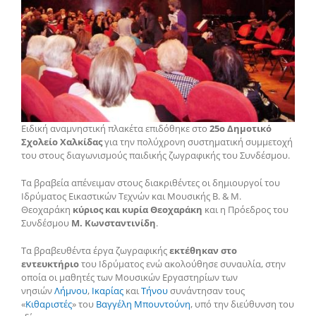
Ειδική αναμνηστική πλακέτα επιδόθηκε στο
25ο Δημοτικό
Σχολείο Χαλκίδας
για την πολύχρονη συστηματική συμμετοχή
του στους διαγωνισμούς παιδικής ζωγραφικής του Συνδέσμου.
Τα βραβεία απένειμαν στους διακριθέντες οι δημιουργοί του
Ιδρύματος Εικαστικών Τεχνών και Μουσικής Β. & Μ.
Θεοχαράκη
κύριος και κυρία Θεοχαράκη
και η Πρόεδρος του
Συνδέσμου
Μ. Κωνσταντινίδη
.
Τα βραβευθέντα έργα ζωγραφικής
εκτέθηκαν στο
εντευκτήριο
του Ιδρύματος ενώ ακολούθησε συναυλία, στην
οποία οι μαθητές των Μουσικών Εργαστηρίων των
νησιών
Λήμνου
,
Ικαρίας
και
Τήνου
συνάντησαν τους
«
Κιθαριστές
» του
Βαγγέλη Μπουντούνη
, υπό την διεύθυνση του