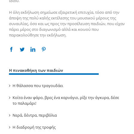
ιδίου.
Η όλη εκδήλωση σημείωσε εξαιρετική επιτυχία, τόσο από την
άποψη της πολύ καλής εκτέλεσης του μουσικού μέρους της
συναυλίας, όσο και ως προς την προσέλευση παιδιών, που είχαν
πάρει μέρος στο διαγωνισμό αλλά και κοινού που
παρακολούθησε την εκδήλωση.
Facebook
Twitter
Linkedin
Pinterest
Η πινακοθήκη των παιδιών
Η θάλασσα που τραγουδάει
Κοίτα έναν φάρο, βρες ένα καρνάγιο, ρίξε την άγκυρα, δέσε
το παλαμάρι!
Νερά, δέντρα, περιβόλια
Η διαδρομή της τροφής