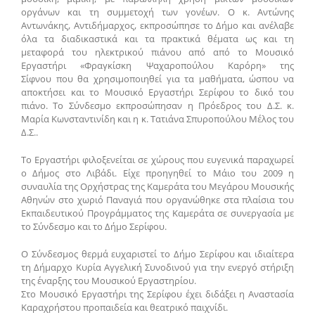
οργάνων και τη συμμετοχή των γονέων. Ο κ. Αντώνης
Αντωνάκης, Αντιδήμαρχος, εκπροσώπησε το Δήμο και ανέλαβε
όλα τα διαδικαστικά και τα πρακτικά θέματα ως και τη
μεταφορά του ηλεκτρικού πιάνου από από το Μουσικό
Εργαστήρι «Φραγκίσκη Ψαχαροπούλου Καρόρη» της
Σίφνου που θα χρησιμοποιηθεί για τα μαθήματα, ώσπου να
αποκτήσει και το Μουσικό Εργαστήρι Σερίφου το δικό του
πιάνο. Το Σύνδεσμο εκπροσώπησαν η Πρόεδρος του Δ.Σ. κ.
Μαρία Κωνσταντινίδη και η κ. Τατιάνα Σπυροπούλου Μέλος του
Δ.Σ..
Το Εργαστήρι φιλοξενείται σε χώρους που ευγενικά παραχωρεί
ο Δήμος στο Λιβάδι. Είχε προηγηθεί το Μάιο του 2009 η
συναυλία της Ορχήστρας της Καμεράτα του Μεγάρου Μουσικής
Αθηνών στο χωριό Παναγιά που οργανώθηκε στα πλαίσια του
Εκπαιδευτικού Προγράμματος της Καμεράτα σε συνεργασία με
το Σύνδεσμο και το Δήμο Σερίφου.
Ο Σύνδεσμος θερμά ευχαριστεί το Δήμο Σερίφου και ιδιαίτερα
τη Δήμαρχο Κυρία Αγγελική Συνοδινού για την ενεργό στήριξη
της έναρξης του Μουσικού Εργαστηρίου.
Στο Μουσικό Εργαστήρι της Σερίφου έχει διδάξει η Αναστασία
Καραχρήστου προπαιδεία και θεατρικό παιχνίδι.