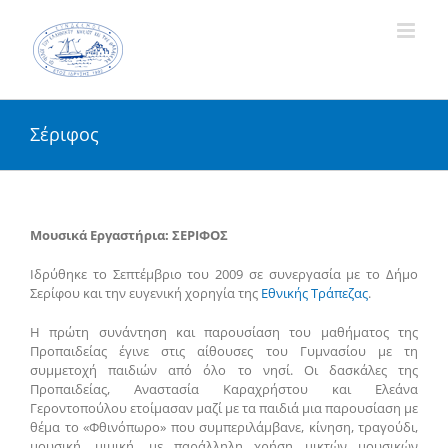
Skip
to
content
Σέριφος
Μουσικά Εργαστήρια: ΣΕΡΙΦΟΣ
Ιδρύθηκε το Σεπτέμβριο του 2009 σε συνεργασία με το Δήμο
Σερίφου και την ευγενική χορηγία της
Εθνικής Τράπεζας
.
Η πρώτη συνάντηση και παρουσίαση του μαθήματος της
Προπαιδείας έγινε στις αίθουσες του Γυμνασίου με τη
συμμετοχή παιδιών από όλο το νησί. Οι δασκάλες της
Προπαιδείας, Αναστασία Καραχρήστου και Ελεάνα
Γεροντοπούλου ετοίμασαν μαζί με τα παιδιά μια παρουσίαση με
θέμα το «Φθινόπωρο» που συμπεριλάμβανε, κίνηση, τραγούδι,
μουσική, μιμική, με παράλληλη χρήση μικτών μουσικών