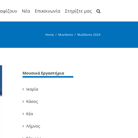
ραφίζουν
Νέα
Επικοινωνία
Στηρίξτε μας
Home
/
Musifanto
/
MuSifanto 2024
Μουσικά Εργαστήρια
Ικαρία
Κάσος
Κέα
Λήμνος