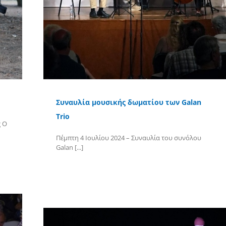
Συναυλία μουσικής δωματίου των Galan
Trio
ς Ο
Πέμπτη 4 Ιουλίου 2024 – Συναυλία τoυ συνόλου
Galan [...]
Περισσότερα