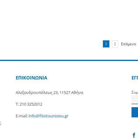
Περισσότερα
1
2
Επόμενο
ΕΠΙΚΟΙΝΩΝΙΑ
ΕΓ
Αλεξανδρουπόλεως 23, 11527 Αθήνα
Συμ
Τ: 210 3252012
E-mail:
info@filoitounisiou.gr
ς