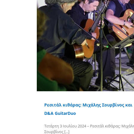
Ρεσιτάλ κιθάρας: Μιχάλης Σουρβίνος και
D&A GuitarDuo
Τετάρτη 3 Ιουλίου 2024 – Ρεσιτάλ κιθάρας: Μιχάλ
Σουρβίνος [...]