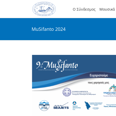
Skip
to
Ο Σύνδεσμος
Μουσικά 
content
MuSifanto 2024