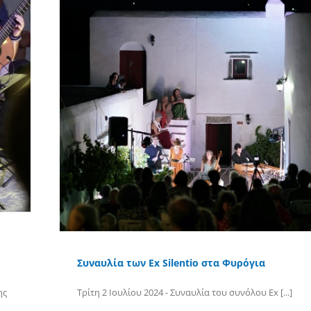
Συναυλία των Ex Silentio στα Φυρόγια
ης
Τρίτη 2 Ιουλίου 2024 - Συναυλία τoυ συνόλου Ex [...]