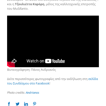
και η
Τζουλιέττα Καρόρη
, μέλος της καλλιτεχνικής επιτροπής
του MuSifanto.
Βιντεογράφηση: Πάνος Ανδριανός
Δείτε περισσότερες φωτογραφίες από την εκδήλωση στη
σελίδα
του Συνδέσμου στο Facebook
!
Photo credits:
Andrianos
Facebook
Twitter
Linkedin
Pinterest