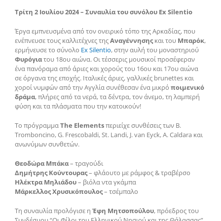
Τρίτη 2 Ιουλίου 2024 – Συναυλία τoυ συνόλου Ex Silentio
Έργα εμπνευσμένα από τον ονειρικό τόπο της Αρκαδίας, που
ενέπνευσε τους καλλιτέχνες της
Αναγέννησης
και του
Μπαρόκ
,
ερμήνευσε το σύνολο
Ex Silentio
, στην αυλή του μοναστηριού
Φυρόγια
του 18ου αιώνα. Οι τέσσερις μουσικοί προσέφεραν
ένα πανόραμα από άριες και χορούς του 16ου και 17ου αιώνα
σε όργανα της εποχής. Ιταλικές άριες, γαλλικές brunettes και
χοροί νυμφών από την Αγγλία συνέθεσαν ένα μικρό
ποιμενικό
δράμα
, πλήρες από τα νερά, τα δέντρα, τον άνεμο, τη λαμπερή
φύση και τα πλάσματα που την κατοικούν!
Το πρόγραμμα
The Elements
περιείχε συνθέσεις των B.
Tromboncino, G. Frescobaldi, St. Landi, J. van Eyck, Α. Caldara και
ανωνύμων συνθετών.
Θεοδώρα Μπάκα
– τραγούδι
Δημήτρης Κούντουρας
– φλάουτο με ράμφος & τραβέρσο
Ηλέκτρα Μηλιάδου
– βιόλα ντα γκάμπα
Μάρκελλος Χρυσικόπουλος
– τσέμπαλο
Τη συναυλία προλόγισε η
Έφη Μητσοπούλου
, πρόεδρος του
Συνδέσμου “Οι Φίλοι του Ελληνικού Νησιού και της Θάλασσας”,