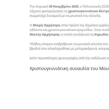
Την Κυριακή
30 Νοεμβρίου 2025
, ο Πολιτιστικός Σύ
Λήμνου φωταγώγησαν το
χριστουγεννιάτικο δέντρ
συμμετείχε δυναμικά με τα μουσικά του σύνολα.
Η
Μικρή Ορχήστρα
, στην πρώτη της δημόσια εμφάν
κάλαντα και χριστουγεννιάτικα τραγούδια . Στην συν
Μικτής Ορχήστρας
, η οποία συνόδευσε τη
Χορωδία
Πλήθος κόσμου επιβράβευσε τα μουσικά σύνολα του 
βραδιά που ολοκληρώθηκε με μελομακάρονα, κουραμπι
Δείτε περισσότερες φωτογραφίες από την εκδήλωση 
Xριστουγεννιάτικη συναυλία του Μο