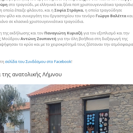
φύρη
στο τραγούδι, με ελληνικά και ξένα ποπ χριστουγεννιάτικα τραγούδια
 η οποία έπαιξε φλάουτο, και η
Σοφία Στράγκα,
η οποία τραγούδησε
 τον φίλο και συνεργάτη του Εργαστηρίου τον τενόρο
Γιώργο Βαλέττα
και
ιάνο σε κλασικά χριστουγεννιάτικα τραγούδια.
ξη της εκδήλωσης και τον
Παναγιώτη Κυριαζή
για τον εξοπλισμό και την
ας Μούδρου
Αντώνη Ζουπαντή
για την όλη βοήθεια στη διεξαγωγή της
αψήφησαν το κρύο και με το χειροκρότημά τους ζέσταναν την ατμόσφαιρ
στη
σελίδα του Συνδέσμου στο Facebook
!
ά της ανατολικής Λήμνου