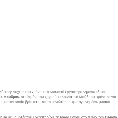
αλύτερης νύχτας του χρόνου, το Μουσικό Εργαστήρι Λήμνου έδωσε
κο Μούδρου
, στο λιμάνι του χωριού. Η Κοινότητα Μούδρου φρόντισε για
ρου, στον οποίο βρίσκεται και το μεγαλύτερο, φωταγωγημένο, φυσικό
χήμα
με μαθητές του Εργαστηρίου, τη
Νόρα Σέχου
στο πιάνο, τον
Γιώργο