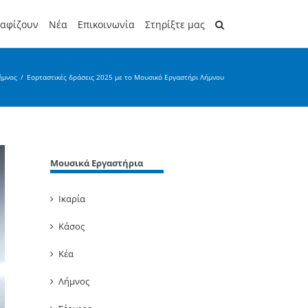
ραφίζουν
Νέα
Επικοινωνία
Στηρίξτε μας
ήμνος
/
Εορταστικές δράσεις 2025 με το Μουσικό Εργαστήρι Λήμνου
Μουσικά Εργαστήρια
Ικαρία
Κάσος
Κέα
Λήμνος