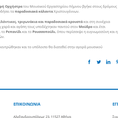
ρή Ορχήστρα
του Μουσικού Εργαστηρίου Λήμνου βγήκε στους δρόμους
υδήσει τα
παραδοσιακά κάλαντα
Χριστουγέννων.
ελόντικες, τριγωνάκια και παραδοσιακά
κρουστά
και στη συνέχεια
λη χαρά και αγάπη τους υποδέχτηκαν παντού στον
Μούδρο
και έτσι
, το
Ρεπανίδι
και το
Ρουσσοπούλι
, όπου περίσσεψε η ευγνωμοσύνη και η
ών.
κεντρώθηκαν και το υπόλοιπο θα διατεθεί στην αγορά μουσικού
Facebook
Twitter
Link
ΕΠΙΚΟΙΝΩΝΙΑ
ΕΓ
Αλεξανδρουπόλεως 23, 11527 Αθήνα
Συμ