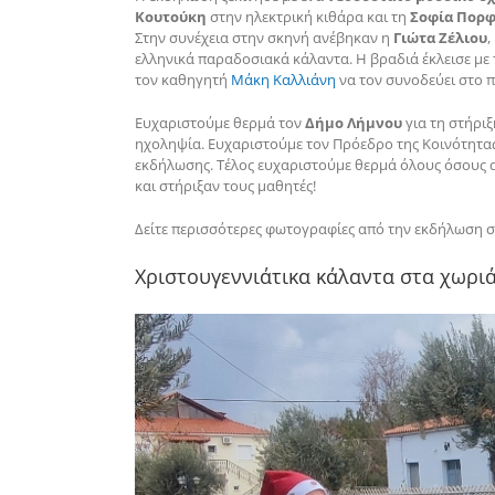
Κουτούκη
στην ηλεκτρική κιθάρα και τη
Σοφία Πορ
Στην συνέχεια στην σκηνή ανέβηκαν η
Γιώτα Ζέλιου
,
ελληνικά παραδοσιακά κάλαντα. Η βραδιά έκλεισε με
τον καθηγητή
Μάκη Καλλιάνη
να τον συνοδεύει στο π
Ευχαριστούμε θερμά τον
Δήμο Λήμνου
για τη στήρι
ηχοληψία. Ευχαριστούμε τον Πρόεδρο της Κοινότητ
εκδήλωσης. Τέλος ευχαριστούμε θερμά όλους όσους 
και στήριξαν τους μαθητές!
Δείτε περισσότερες φωτογραφίες από την εκδήλωση 
Xριστουγεννιάτικα κάλαντα στα χωρι