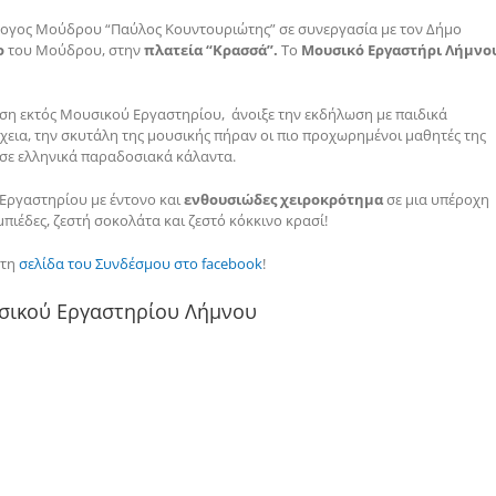
λλογος Μούδρου “Παύλος Κουντουριώτης” σε συνεργασία με τον Δήμο
ο
του Μούδρου, στην
πλατεία “Κρασσά”.
Το
Μουσικό Εργαστήρι Λήμνο
ιση εκτός Μουσικού Εργαστηρίου, άνοιξε την εκδήλωση με παιδικά
έχεια, την σκυτάλη της μουσικής πήραν οι πιο προχωρημένοι μαθητές της
σε ελληνικά παραδοσιακά κάλαντα.
Εργαστηρίου με έντονο και
ενθουσιώδες χειροκρότημα
σε μια υπέροχη
έδες, ζεστή σοκολάτα και ζεστό κόκκινο κρασί!
στη
σελίδα του Συνδέσμου στο facebook
!
υσικού Εργαστηρίου Λήμνου