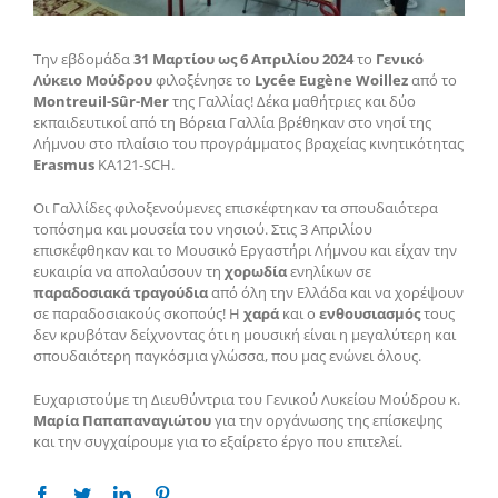
Την εβδομάδα
31 Μαρτίου ως 6 Απριλίου 2024
το
Γενικό
Λύκειο Μούδρου
φιλοξένησε το
Lycée Eugène Woillez
από το
Montreuil-Sûr-Mer
της Γαλλίας! Δέκα μαθήτριες και δύο
εκπαιδευτικοί από τη Βόρεια Γαλλία βρέθηκαν στο νησί της
Λήμνου στο πλαίσιο του προγράμματος βραχείας κινητικότητας
Erasmus
ΚΑ121-SCH.
Οι Γαλλίδες φιλοξενούμενες επισκέφτηκαν τα σπουδαιότερα
τοπόσημα και μουσεία του νησιού. Στις 3 Απριλίου
επισκέφθηκαν και το Μουσικό Εργαστήρι Λήμνου και είχαν την
ευκαιρία να απολαύσουν τη
χορωδία
ενηλίκων σε
παραδοσιακά τραγούδια
από όλη την Ελλάδα και να χορέψουν
σε παραδοσιακούς σκοπούς! Η
χαρά
και ο
ενθουσιασμός
τους
δεν κρυβόταν δείχνοντας ότι η μουσική είναι η μεγαλύτερη και
σπουδαιότερη παγκόσμια γλώσσα, που μας ενώνει όλους.
Ευχαριστούμε τη Διευθύντρια του Γενικού Λυκείου Μούδρου κ.
Μαρία Παπαπαναγιώτου
για την οργάνωσης της επίσκεψης
και την συγχαίρουμε για το εξαίρετο έργο που επιτελεί.
Facebook
Twitter
Linkedin
Pinterest