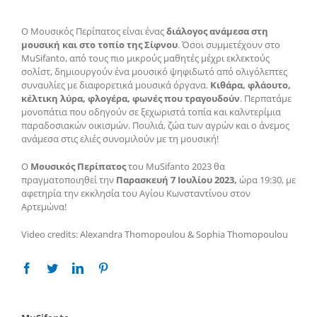
Ο Μουσικός Περίπατος είναι ένας
διάλογος ανάμεσα στη
μουσική και στο τοπίο της Σίφνου
. Όσοι συμμετέχουν στο
MuSifanto, από τους πιο μικρούς μαθητές μέχρι εκλεκτούς
σολίστ, δημιουργούν ένα μουσικό ψηφιδωτό από ολιγόλεπτες
συναυλίες με διαφορετικά μουσικά όργανα.
Κιθάρα, φλάουτο,
κέλτικη λύρα, φλογέρα, φωνές που τραγουδούν
. Περπατάμε
μονοπάτια που οδηγούν σε ξεχωριστά τοπία και καλντερίμια
παραδοσιακών οικισμών. Πουλιά, ζώα των αγρών και ο άνεμος
ανάμεσα στις ελιές συνομιλούν με τη μουσική!
Ο
Μουσικός Περίπατος
του MuSifanto 2023 θα
πραγματοποιηθεί την
Παρασκευή 7 Ιουλίου 2023,
ώρα 19:30, με
αφετηρία την εκκλησία του Αγίου Κωνσταντίνου στον
Αρτεμώνα!
Video credits: Alexandra Thomopoulou & Sophia Thomopoulou
Facebook
Twitter
Linkedin
Pinterest