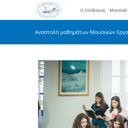
Skip
to
Ο Σύνδεσμος
Μουσικά 
content
Αναστολή μαθημάτων Μουσικών Εργ
View
Larger
Image