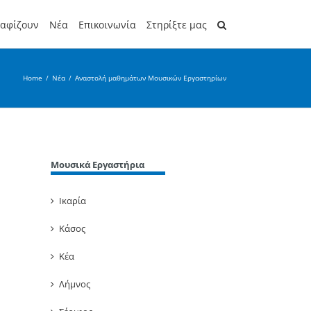
ραφίζουν
Νέα
Επικοινωνία
Στηρίξτε μας
Home
/
Νέα
/
Αναστολή μαθημάτων Μουσικών Εργαστηρίων
Μουσικά Εργαστήρια
Ικαρία
Κάσος
Κέα
Λήμνος