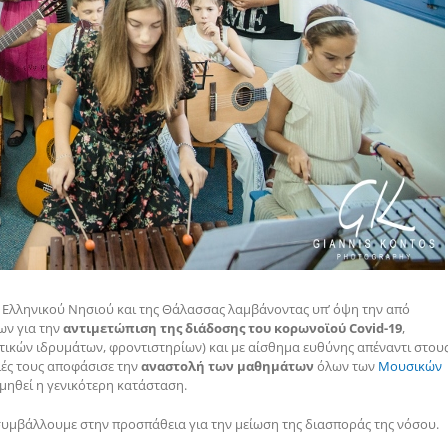
υ Ελληνικού Νησιού και της Θάλασσας λαμβάνοντας υπ’ όψη την από
ων για την
αντιμετώπιση της διάδοσης του κορωνοϊού Covid-19
,
τικών ιδρυμάτων, φροντιστηρίων) και με αίσθημα ευθύνης απέναντι στου
ειές τους αποφάσισε την
αναστολή των μαθημάτων
όλων των
Μουσικών
ιμηθεί η γενικότερη κατάσταση.
υμβάλλουμε στην προσπάθεια για την μείωση της διασποράς της νόσου.