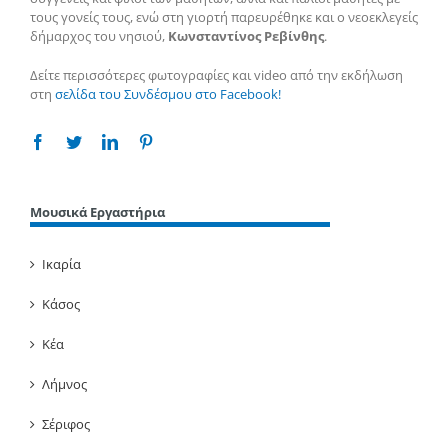
τους γονείς τους, ενώ στη γιορτή παρευρέθηκε και ο νεοεκλεγείς
δήμαρχος του νησιού,
Κωνσταντίνος Ρεβίνθης
.
Δείτε περισσότερες φωτογραφίες και video από την εκδήλωση
στη
σελίδα του Συνδέσμου στο Facebook!
Facebook
Twitter
Linkedin
Pinterest
Μουσικά Εργαστήρια
Ικαρία
Κάσος
Κέα
Λήμνος
Σέριφος