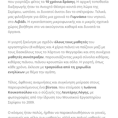
που γιορτάζει φέτος τα
10 χρόνια δράσης
. Η αρχική τοποθεσία
διεξαγωγής ήταν το Ανοιχτό Θέατρο κοντά στη Χώρα της
Σερίφου, ωστόσο, οι δυνατοί άνετοι δεν το επέτρεψαν. Τελικά,
μας φιλοξένησε για άλλη μια χρονιά το
Γυμνάσιο
του νησιού,
στο
Λιβάδι
. Η εγκατάσταση μικροφωνικής και ο μικρός σχετικά
χώρος βοήθησε στο να ακούγονται καθαρά και δυνατά τα
όργανα.
Η γιορτή ξεκίνησε με σχεδόν
όλους τους μαθητές
του
εργαστηρίου (8 κιθάρες και 4 χέρια πιάνο) να παίζουν μαζί με
τους δασκάλους τους το Χάρτινο το Φεγγαράκι και στη συνέχεια
μαθητές συνέπραξαν
, παρουσιάζοντας μικρά σύνολα κιθάρας,
κιθάρας πιάνου, πιάνου κρουστών και σόλο. Η γιορτή, όπως
κάθε χρόνο, έκλεισε με
τραγούδια από τη χορωδία
ενηλίκων
με θέμα την αγάπη.
Τέλος, άφθονες αναμνήσεις και συγκίνηση μοίρασε στους
παρευρισκόμενους ένα
βίντεο
, που ετοίμασε η
Ιωάννα
Κουκοπούλου
και ο σύζυγός της
Λευτέρης Λόγης
, με
φωτογραφίες από την ίδρυση του Μουσικού Εργαστηρίου
Σερίφου το 2009.
Ο κόσμος ήταν πολύς, ήρθαν να παρακολουθήσουν οι γονείς,
συγγενείς και φίλοι των μαθητών, αλλά και παλιοί μαθητές με