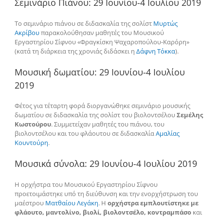
Σεμινάριο Πιάνου: 29 Ιουνίου-4 Ιουλίου 2019
Το σεμινάριο πιάνου σε διδασκαλία της σολίστ
Μυρτώς
Ακρίβου
παρακολούθησαν μαθητές του Μουσικού
Εργαστηρίου Σίφνου «Φραγκίσκη Ψαχαροπούλου-Καρόρη»
(κατά τη διάρκεια της χρονιάς διδάσκει η
Δάφνη Τόκκα
).
Μουσική δωματίου: 29 Ιουνίου-4 Ιουλίου
2019
Φέτος για τέταρτη φορά διοργανώθηκε σεμινάριο μουσικής
δωματίου σε διδασκαλία της σολίστ του βιολοντσέλου
Σεμέλης
Κωστούρου
. Συμμετείχαν μαθητές του πιάνου, του
βιολοντσέλου και του φλάουτου σε διδασκαλία
Αμαλίας
Κουντούρη
.
Μουσικά σύνολα: 29 Ιουνίου-4 Ιουλίου 2019
Η ορχήστρα του Μουσικού Εργαστηρίου Σίφνου
προετοιμάστηκε υπό τη διεύθυνση και την ενορχήστρωση του
μαέστρου
Ματθαίου Λεγάκη
. Η
ορχήστρα εμπλουτίστηκε με
φλάουτο, μαντολίνο, βιολί, βιολοντσέλο, κοντραμπάσο
και