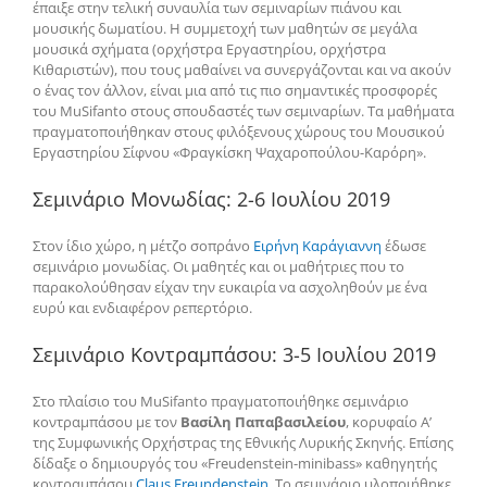
έπαιξε στην τελική συναυλία των σεμιναρίων πιάνου και
μουσικής δωματίου. Η συμμετοχή των μαθητών σε μεγάλα
μουσικά σχήματα (ορχήστρα Εργαστηρίου, ορχήστρα
Κιθαριστών), που τους μαθαίνει να συνεργάζονται και να ακούν
ο ένας τον άλλον, είναι μια από τις πιο σημαντικές προσφορές
του MuSifanto στους σπουδαστές των σεμιναρίων. Τα μαθήματα
πραγματοποιήθηκαν στους φιλόξενους χώρους του Μουσικού
Εργαστηρίου Σίφνου «Φραγκίσκη Ψαχαροπούλου-Καρόρη».
Σεμινάριο Μονωδίας: 2-6 Ιουλίου 2019
Στον ίδιο χώρο, η μέτζο σοπράνο
Ειρήνη Καράγιαννη
έδωσε
σεμινάριο μονωδίας. Οι μαθητές και οι μαθήτριες που το
παρακολούθησαν είχαν την ευκαιρία να ασχοληθούν με ένα
ευρύ και ενδιαφέρον ρεπερτόριο.
Σεμινάριο Κοντραμπάσου: 3-5 Ιουλίου 2019
Στο πλαίσιο του MuSifanto πραγματοποιήθηκε σεμινάριο
κοντραμπάσου με τον
Βασίλη Παπαβασιλείου
, κορυφαίο Α’
της Συμφωνικής Ορχήστρας της Εθνικής Λυρικής Σκηνής. Επίσης
δίδαξε ο δημιουργός του «Freudenstein-minibass» καθηγητής
κοντραμπάσου
Claus Freundenstein
. Το σεμινάριο υλοποιήθηκε