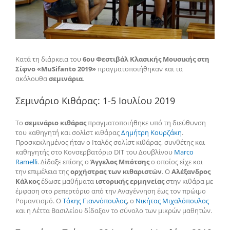
Κατά τη διάρκεια του
6ου Φεστιβάλ Κλασικής Μουσικής στη
Σίφνο «MuSifanto 2019»
πραγματοποιήθηκαν και τα
ακόλουθα
σεμινάρια
.
Σεμινάριο Κιθάρας: 1-5 Ιουλίου 2019
Το
σεμινάριο κιθάρας
πραγματοποιήθηκε υπό τη διεύθυνση
του καθηγητή και σολίστ κιθάρας
Δημήτρη Κουρζάκη
.
Προσκεκλημένος ήταν ο Ιταλός σολίστ κιθάρας, συνθέτης και
καθηγητής στο Κονσερβατόριο DIT του Δουβλίνου
Marco
Ramelli
. Δίδαξε επίσης ο
Άγγελος Μπότσης
ο οποίος είχε και
την επιμέλεια της
ορχήστρας των κιθαριστών
. Ο
Αλέξανδρος
Κάλκος
έδωσε μαθήματα
ιστορικής ερμηνείας
στην κιθάρα με
έμφαση στο ρεπερτόριο από την Αναγέννηση έως τον πρώιμο
Ρομαντισμό. O
Τάκης Γιαννόπουλος
, ο
Νικήτας Μιχαλόπουλος
και η Λέττα Βασιλείου δίδαξαν το σύνολο των μικρών μαθητών.