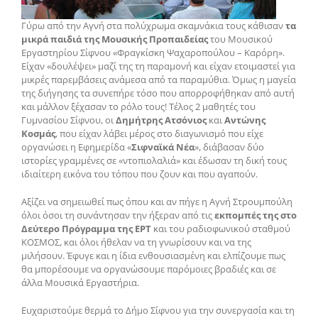
Γύρω από την Αγνή στα πολύχρωμα σκαμνάκια τους κάθισαν
τα
μικρά παιδιά της Μουσικής Προπαιδείας
του Μουσικού
Εργαστηρίου Σίφνου «Φραγκίσκη Ψαχαροπούλου – Καρόρη».
Είχαν «δουλέψει» μαζί της τη παραμονή και είχαν ετοιμαστεί για
μικρές παρεμβάσεις ανάμεσα από τα παραμύθια. Όμως η μαγεία
της διήγησης τα συνεπήρε τόσο που απορροφήθηκαν από αυτή
και μάλλον ξέχασαν το ρόλο τους! Τέλος 2 μαθητές του
Γυμνασίου Σίφνου, οι
Δημήτρης Ατσόνιος
και
Αντώνης
Κοσμάς
, που είχαν λάβει μέρος στο διαγωνισμό που είχε
οργανώσει η Εφημερίδα «
Σιφναϊκά Νέα
», διάβασαν δύο
ιστορίες γραμμένες σε «ντοπιολαλιά» και έδωσαν τη δική τους
ιδιαίτερη εικόνα του τόπου που ζουν και που αγαπούν.
Αξίζει να σημειωθεί πως όπου και αν πήγε η Αγνή Στρουμπούλη
όλοι όσοι τη συνάντησαν την ήξεραν από τις
εκπομπές της στο
Δεύτερο Πρόγραμμα της ΕΡΤ
και του ραδιοφωνικού σταθμού
ΚΟΣΜΟΣ, και όλοι ήθελαν να τη γνωρίσουν και να της
μιλήσουν. Έφυγε και η ίδια ενθουσιασμένη και ελπίζουμε πως
θα μπορέσουμε να οργανώσουμε παρόμοιες βραδιές και σε
άλλα Μουσικά Εργαστήρια.
Ευχαριστούμε θερμά το Δήμο Σίφνου για την συνεργασία και τη