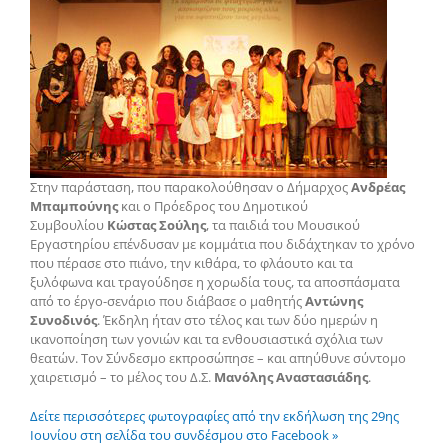
Στην παράσταση, που παρακολούθησαν ο Δήμαρχος
Ανδρέας
Μπαμπούνης
και ο Πρόεδρος του Δημοτικού
Συμβουλίου
Κώστας Σούλης
, τα παιδιά του Μουσικού
Εργαστηρίου επένδυσαν με κομμάτια που διδάχτηκαν το χρόνο
που πέρασε στο πιάνο, την κιθάρα, το φλάουτο και τα
ξυλόφωνα και τραγούδησε η χορωδία τους, τα αποσπάσματα
από το έργο-σενάριο που διάβασε ο μαθητής
Αντώνης
Συνοδινός
. Έκδηλη ήταν στο τέλος και των δύο ημερών η
ικανοποίηση των γονιών και τα ενθουσιαστικά σχόλια των
θεατών. Τον Σύνδεσμο εκπροσώπησε – και απηύθυνε σύντομο
χαιρετισμό – το μέλος του Δ.Σ.
Μανόλης Αναστασιάδης
.
Δείτε περισσότερες φωτογραφίες από την εκδήλωση της 29ης
Ιουνίου στη σελίδα του συνδέσμου στο Facebook »