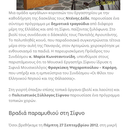
Μια ομάδα «μεγάλων» κοριτσιών του Εργαστηρίου με την
καθοδήγηση της δασκάλας τους
Ντένης Δέδε
, παρουσίασε ένα
σύντομο πρόγραμμα με
δημοτικά τραγούδια
από διάφορα
μέρη της Ελλάδας και από τη Σίφνο, παίζοντας ξυλόφωνα. Στο
βιολί τους συνόδευσε ο δάσκαλός τους Παντελής Αγιουτάντης.
Το πολυπληθές κοινό, που παραδοσιακά συγκεντρώνεται τέτοια
μέρα στην αυλή της Παναγιάς, στον Αρτεμώνα, χειροκρότησε με
ενθουσιασμό τα παιδιά. Η παρευρισκόμενη Πρόεδρος του
Συνδέσμου
κ. Μαρία Κωνσταντινίδη
, υπενθύμισε στους
παριστάμενους ότι το Μουσικό Εργαστήρι Σίφνου ίδρυσε η
Σιφνιά Μουσικολόγος
Φραγκίσκη Ψαχαροπούλου – Καρόρη
,
που υπήρξε και η εμπνεύστρια του Συνδέσμου «Οι Φίλοι του
Ελληνικού Νησιού και της Θάλασσας».
Στη γιορτή έπαιξαν επίσης τοπικά όργανα (βιολί και λαούτο) και
ο
Πολιτιστικός Σύλλογος Σίφνου
παρουσίασε ένα πρόγραμμα
τοπικών χορών.
Βραδιά παραμυθιού στη Σίφνο
Όσοι βρεθήκαμε τη
Πέμπτη 27 Σεπτεμβρίου 2012
, στη μικρή