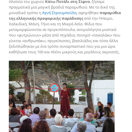
πλατεία του χωριού
Κάτω Πετάλι στη Σίφνο
, ζήσαμε
πραγματικά μια μαγική βραδιά παραμυθιού. Με το δικό της
μοναδικό τρόπο η
Αγνή Στρουμπούλη
, αφηγήθηκε
παραμύθια
της ελληνικής προφορικής παράδοσης
από την Ήπειρο,
Χαλκιδική, Μάνη, Τήνο και τη Μικρά Ασία. Φίδια που
μεταμορφώνονται σε πριγκιπόπουλα, ανομολόγητα μυστικά
που «φυτρώνουν» μέσα από πηγάδια, πονηρό «τσικαλάκι» που
γίνεται «ανθρωπάκι», πριγκίπισσες, βασιλιάδες και τόσα άλλα
ξεδιπλώθηκαν με ένα τρόπο συναρπαστικό που για μια ώρα
καθήλωσε τους 100 και πλέον μικρούς και μεγάλους ακροατές.