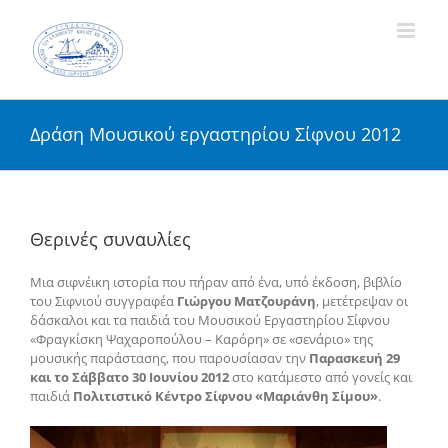
Skip
to
content
Δράση Μουσικού εργαστηρίου Σίφνου 2012
Θερινές συναυλίες
Μια σιφνέικη ιστορία που πήραν από ένα, υπό έκδοση, βιβλίο
του Σιφνιού συγγραφέα
Γιώργου Ματζουράνη
, μετέτρεψαν οι
δάσκαλοι και τα παιδιά του Μουσικού Εργαστηρίου Σίφνου
«Φραγκίσκη Ψαχαροπούλου – Καρόρη» σε «σενάριο» της
μουσικής παράστασης, που παρουσίασαν την
Παρασκευή 29
και το Σάββατο 30 Ιουνίου 2012
στο κατάμεστο από γονείς και
παιδιά
Πολιτιστικό Κέντρο Σίφνου «Μαριάνθη Σίμου»
.