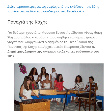
Δείτε περισσότερες φωτογραφίες από την εκδήλωση της 30ης
Ιουνίου στη σελίδα του συνδέσμου στο Facebook »
Παναγιά της Κόχης
Για δεύτερη χρονιά το Μουσικό Εργαστήρι Σίφνου «Φραγκίσκη
Ψαχαροπούλου – Καρόρη» προσκλήθηκε να πάρει μέρος στη
γιορτή που διοργανώνει ο εφημέριος του Ιερού ναού της
Παναγιάς της Κόχης και Αρχιερατικός Επίτροπος Σίφνου
π.
Δημήτρης Διαμαντής
, ανήμερα
το Δεκαπενταύγουστο του
2012
.