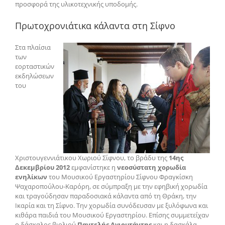
προσφορά της υλικοτεχνικής υποδομής.
Πρωτοχρονιάτικα κάλαντα στη Σίφνο
Στα πλαίσια
των
εορταστικών
εκδηλώσεων
του
Χριστουγεννιάτικου Χωριού Σίφνου, το βράδυ της
14ης
Δεκεμβρίου 2012
εμφανίστηκε η
νεοσύστατη χορωδία
ενηλίκων
του Μουσικού Εργαστηρίου Σίφνου Φραγκίσκη
Ψαχαροπούλου-Καρόρη, σε σύμπραξη με την εφηβική χορωδία
και τραγούδησαν παραδοσιακά κάλαντα από τη Θράκη, την
Ικαρία και τη Σίφνο. Την χορωδία συνόδευσαν με ξυλόφωνα και
κιθάρα παιδιά του Μουσικού Εργαστηρίου. Επίσης συμμετείχαν
ο δάσκαλος βιολιού
Παντελής Αγιουτάντης
και η δασκάλα