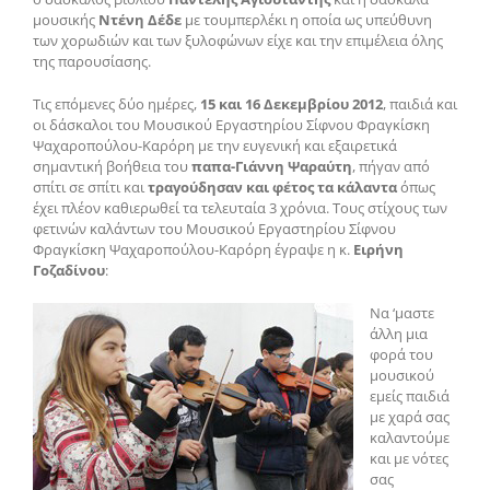
μουσικής
Ντένη Δέδε
με τουμπερλέκι η οποία ως υπεύθυνη
των χορωδιών και των ξυλοφώνων είχε και την επιμέλεια όλης
της παρουσίασης.
Τις επόμενες δύο ημέρες,
15 και 16 Δεκεμβρίου 2012
, παιδιά και
οι δάσκαλοι του Μουσικού Εργαστηρίου Σίφνου Φραγκίσκη
Ψαχαροπούλου-Καρόρη με την ευγενική και εξαιρετικά
σημαντική βοήθεια του
παπα-Γιάννη Ψαραύτη
, πήγαν από
σπίτι σε σπίτι και
τραγούδησαν και φέτος τα κάλαντα
όπως
έχει πλέον καθιερωθεί τα τελευταία 3 χρόνια. Τους στίχους των
φετινών καλάντων του Μουσικού Εργαστηρίου Σίφνου
Φραγκίσκη Ψαχαροπούλου-Καρόρη έγραψε η κ.
Ειρήνη
Γοζαδίνου
:
Να ‘μαστε
άλλη μια
φορά του
μουσικού
εμείς παιδιά
με χαρά σας
καλαντούμε
και με νότες
σας