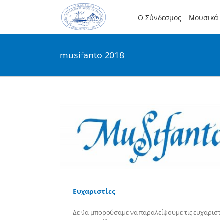
Skip
to
Ο Σύνδεσμος
Μουσικά 
content
musifanto 2018
Ευχαριστίες
Δε θα μπορούσαμε να παραλείψουμε τις ευχαριστ