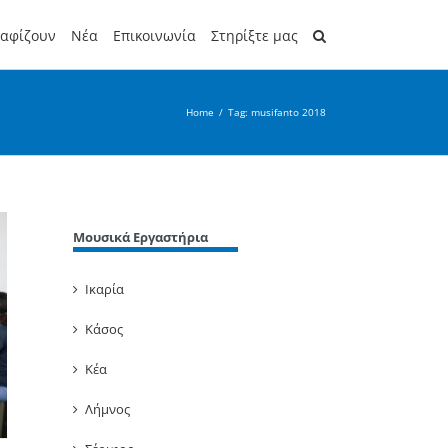
ραφίζουν
Νέα
Επικοινωνία
Στηρίξτε μας
Home
/
Tag:
musifanto 2018
Μουσικά Εργαστήρια
Ικαρία
Κάσος
Κέα
Λήμνος