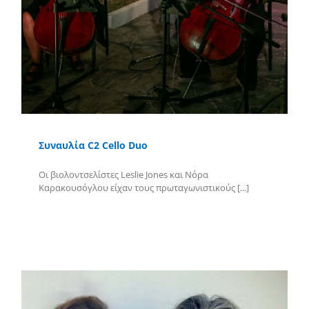
Συναυλία C2 Cello Duo
Οι βιολοντσελίστες Leslie Jones και Νόρα
Καρακουσόγλου είχαν τους πρωταγωνιστικούς [...]
Περισσότερα