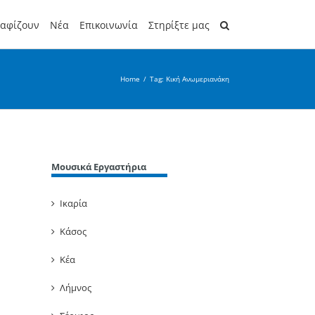
ραφίζουν
Νέα
Επικοινωνία
Στηρίξτε μας
Home
/
Tag:
Κική Ανωμεριανάκη
Μουσικά Εργαστήρια
Ικαρία
Κάσος
Κέα
Λήμνος