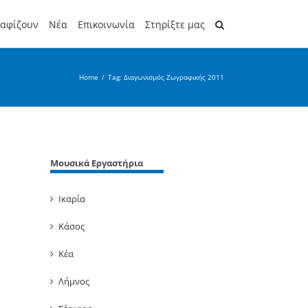
ραφίζουν
Νέα
Επικοινωνία
Στηρίξτε μας
Home
/
Tag:
Διαγωνισμός Ζωγραφικής 2011
Μουσικά Εργαστήρια
Ικαρία
Κάσος
Κέα
Λήμνος