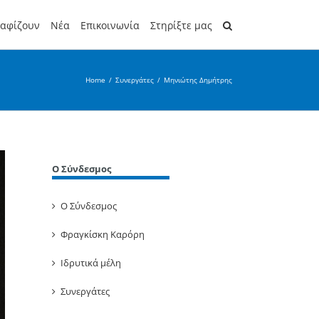
ραφίζουν
Νέα
Επικοινωνία
Στηρίξτε μας
Home
/
Συνεργάτες
/
Μηνιώτης Δημήτρης
Ο Σύνδεσμος
Ο Σύνδεσμος
Φραγκίσκη Καρόρη
Ιδρυτικά μέλη
Συνεργάτες