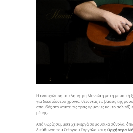
Η ενασχόληση του Δημήτρη Μηνιώτη με τη μουσική ξ
για δεκατέσσερα χρόνια, θέτοντας τις βάσεις της μουσ
σπουδές στο ντικτέ, τις τρεις αρμονίες και το σολφ
μέσης.
Από νωρίς συμμετείχε ενεργά σε μουσικά σύνολα, όπ
διεύθυνση του Στέργιου Γαργάλα και η
Ορχήστρα Νέα