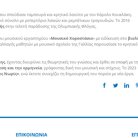
όπου σπούδασε ταμπουρά και κρητικό λαούτο με τον Κάρολο Κουκλάκη,
ό σύνολο με ρεπερτόριο λαϊκών και ρεμπέτικων τραγουδιών. Το 2016
ής
στην τελετή παράδοσης της Ολυμπιακής Φλόγας.
του μουσικού εργαστηρίου «
Μουσικό Χοροστάσιο
» με ειδίκευση στο
βιολ
αλλαγής μαθητών με μουσικό σχολείο της Γαλλίας παρουσίασε το κρητικό
νης
, έχοντας διευρύνει τις θεωρητικές του γνώσεις και έρθει σε επαφή με τ
εση και την ερμηνεία
, γράφοντας δική του μουσική και στίχους. Το 2023
ες Νωρίς»
, ενώ έκτοτε συνεχίζει τη δημιουργική του πορεία με νέα έργα.
Facebook
Twitter
Link
ΕΠΙΚΟΙΝΩΝΙΑ
ΕΓ