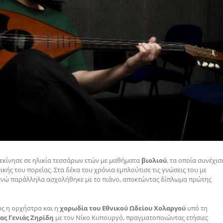
εκίνησε σε ηλικία τεσσάρων ετών με μαθήματα
βιολιού
, τα οποία συνέχισ
ικής του πορείας. Στα δέκα του χρόνια εμπλούτισε τις γνώσεις του με
έζ, ενώ παράλληλα ασχολήθηκε με το πιάνο, αποκτώντας δίπλωμα πρώτης
ως η ορχήστρα και η
χορωδία του Εθνικού Ωδείου Χολαργού
υπό τη
ς Γενιάς Ζηρίδη
με τον Νίκο Κυπουργό, πραγματοποιώντας ετήσιες