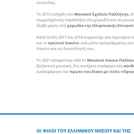
συναυλίες.
Το 2015 εισήχθη στο
Μουσικό Σχολείο Παλλήνης
, 
συμμετέχοντας παράλληλα στη χορωδία και σε μουσικ
έλαβε μέρος στη
χορωδία της Ολυμπιακής Επιτροπ
Κατά τα έτη 2017 και 2018 συμμετείχε στα σεμινάρια 
και το
κρητικό λαούτο
, ενώ μέσω προγράμματος αντ
λαούτο και τις δυνατότητές του.
Το 2021 αποφοίτησε από το
Μουσικό Λύκειο Παλλή
βυζαντινή μουσική. Στη συνέχεια στράφηκε στη
σύνθ
κυκλοφόρησε τον
πρώτο του δίσκο με τίτλο «Έφυγ
ΟΙ ΦΙΛΟΙ ΤΟΥ ΕΛΛΗΝΙΚΟΥ ΝΗΣΙΟΥ ΚΑΙ ΤΗΣ