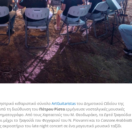
ηστρικό κιθαριστικό σύνολο
ArtGuitaristas
του Δημοτικού Ωδείου της
υπό τη διεύθυνση του
Πέτρου Ρίστα
ερμήνευσε νοσταλγικές μουσικές
κινηματογράφο. Από τους
Χαρταετούς
του Μ. Θεοδωράκη, τα
Εφτά Τραγούδια
ι μέχρι το
Τραγούδι του Φεγγαριού
του N. Piovanni και το
Canzone Arabbiatt
ς ακροατήριο του late night concert σε ένα μαγευτικό μουσικό ταξίδι