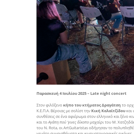
Παρασκευή 4 Ιουλίου 2025 –
Late night concert
Στον φιλόξενο
κήπο του κτήματος Δραγάτση
το ορχ
Κ.Ε.Π.Α. Βέροιας με σολίστ την
Κική Καλαϊτζίδου
και 
συνθέσεις σε ένα αφιέρωμα στον ελληνικό και ξένο 
και το
Αγάπη πού ‘γινες δίκοπο
μαχαίρι του Μ. Χατζηδάκ
του N. Rota, οι ArtGuitaristas οδήγησαν το πολυπληθέ
γεμάτο συναισθήματα και κινηματογραφικές εικόνες.