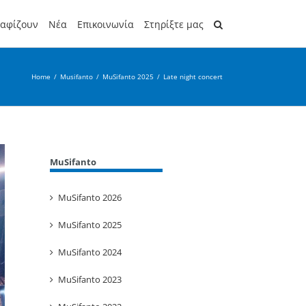
ραφίζουν
Νέα
Επικοινωνία
Στηρίξτε μας
Home
/
Musifanto
/
MuSifanto 2025
/
Late night concert
MuSifanto
MuSifanto 2026
MuSifanto 2025
MuSifanto 2024
MuSifanto 2023