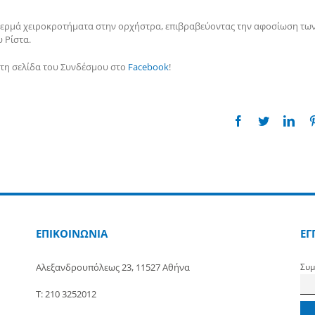
 θερμά χειροκροτήματα στην ορχήστρα, επιβραβεύοντας την αφοσίωση τω
 Ρίστα.
στη σελίδα του Συνδέσμου στο
Facebook
!
Facebook
Twitter
Link
ΕΠΙΚΟΙΝΩΝΙΑ
ΕΓ
Αλεξανδρουπόλεως 23, 11527 Αθήνα
Συμ
Τ: 210 3252012