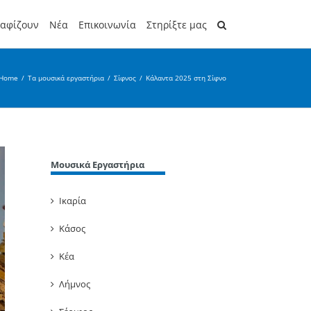
ραφίζουν
Νέα
Επικοινωνία
Στηρίξτε μας
Home
/
Τα μουσικά εργαστήρια
/
Σίφνος
/
Κάλαντα 2025 στη Σίφνο
Μουσικά Εργαστήρια
Ικαρία
Κάσος
Κέα
Λήμνος