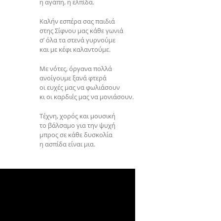
η αγάπη, η ελπίδα.
Καλήν εσπέρα σας παιδιά
στης Σίφνου μας κάθε γωνιά
σ’ όλα τα στενά γυρνούμε
και με κέφι καλαντούμε.
Με νότες, όργανα πολλά
ανοίγουμε ξανά φτερά
οι ευχές μας να φωλιάσουν
κι οι καρδιές μας να μονιάσουν.
Τέχνη, χορός και μουσική
το βάλσαμο για την ψυχή
μπρος σε κάθε δυσκολία
η ασπίδα είναι μια.