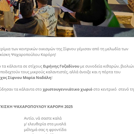
ερίμια των κεντρικών οικισμών της Σίφνου γέμισαν από τη μελωδία των
γκίσκη Ψαχαροπούλου Καρόρη!
ό τα κάλαντα σε στίχους
Ειρήνης Γοζαδίνου
με συνοδεία κιθαρών, βιολιώ
υποδεχτούν τους μικρούς καλαντιστές, αλλά άνοιξε και η πόρτα του
χος Σίφνου Μαρία Ναδάλη
!
ούδησαν τα κάλαντα στο
χριστουγεννιάτικο χωριό
στο κεντρικό στενό τη
ΓΚΙΣΚΗ ΨΑΧΑΡΟΠΟΥΛΟΥ ΚΑΡΟΡΗ 2025
Αντίο, να΄ σαστε καλά
μ’ ελευθερία στα μυαλά
μέλημά σας η φροντίδα