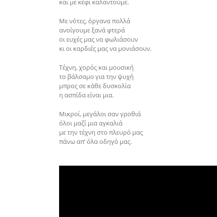
και με κέφι καλαντούμε.
Με νότες, όργανα πολλά
ανοίγουμε ξανά φτερά
οι ευχές μας να φωλιάσουν
κι οι καρδιές μας να μονιάσουν.
Τέχνη, χορός και μουσική
το βάλσαμο για την ψυχή
μπρος σε κάθε δυσκολία
η ασπίδα είναι μια.
Μικροί, μεγάλοι σαν γροθιά
όλοι μαζί μια αγκαλιά
με την τέχνη στο πλευρό μας
πάνω απ’ όλα οδηγό μας.