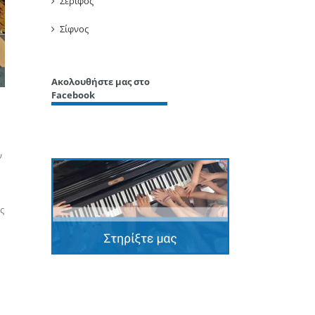
Σέριφος
Σίφνος
Ακολουθήστε μας στο
Facebook
ν
ς