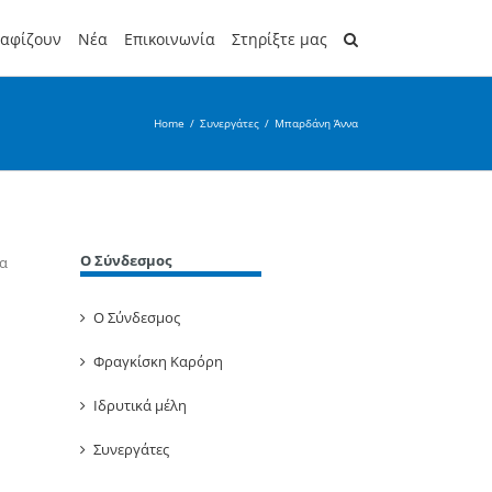
ραφίζουν
Νέα
Επικοινωνία
Στηρίξτε μας
Home
/
Συνεργάτες
/
Μπαρδάνη Άννα
Ο Σύνδεσμος
λα
Ο Σύνδεσμος
Φραγκίσκη Καρόρη
Ιδρυτικά μέλη
Συνεργάτες