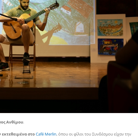
γος Ανθίμου
.
 εκτεθειμένα στο
Café
Merlin
, όπου οι φίλοι του Συνδέσμου είχαν την