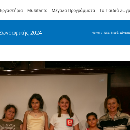
Εργαστήρια
MuSifanto
Μεγάλα Προγράμματα
Τα Παιδιά Ζωγ
Ζωγραφικής 2024
Home
/
Νέα
,
Νερά, Δέντρα