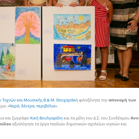
ν Τεχνών και Μουσικής Β.& Μ. Θεοχαράκη
φιλοξένησε την
απονομή των
έμα: «
Νερά, δέντρα, περιβόλια
».
ρια και ζωγράφο
Κική Βουλγαρέλη
και τα μέλη του Δ.Σ. του Συνδέσμου
Άνν
ούλου
αξιολόγησε τα έργα παιδιών δημοτικών σχολείων νησιών και