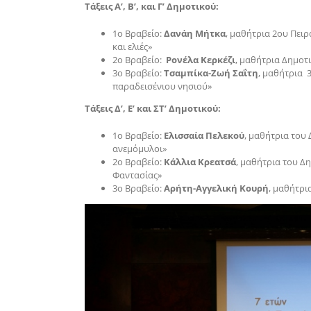
Τάξεις Α’, Β’, και Γ’ Δημοτικού:
1ο Βραβείο:
Δανάη Μήτκα
, μαθήτρια 2ου Πειρ
και ελιές»
2ο Βραβείο:
Ρονέλα Κερκέζι
, μαθήτρια Δημοτ
3ο Βραβείο:
Τσαμπίκα-Ζωή Σαΐτη
, μαθήτρια 
παραδεισένιου νησιού»
Τάξεις Δ’, Ε’ και ΣΤ’ Δημοτικού:
1ο Βραβείο:
Ελισσαία Πελεκού
, μαθήτρια του 
ανεμόμυλοι»
2ο Βραβείο:
Κάλλια Κρεατσά
, μαθήτρια του Δη
Φαντασίας»
3ο Βραβείο:
Αρήτη-Αγγελική Κουρή
, μαθήτρι