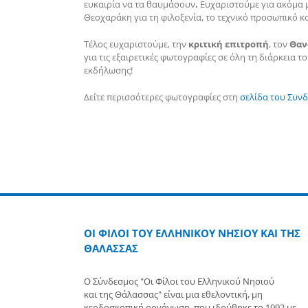
ευκαιρία να τα θαυμάσουν
.
Ευχαριστούμε για ακόμα 
Θεοχαράκη για τη φιλοξενία, το τεχνικό προσωπικό κ
Τέλος ευχαριστούμε, την
κριτική επιτροπή
, τον
Θαν
για τις εξαιρετικές φωτογραφίες σε όλη τη διάρκεια 
εκδήλωσης!
Δείτε περισσότερες φωτογραφίες στη
σελίδα του Συν
ΟΙ ΦΙΛΟΙ ΤΟΥ ΕΛΛΗΝΙΚΟΥ ΝΗΣΙΟΥ ΚΑΙ ΤΗΣ
ΘΑΛΑΣΣΑΣ
Ο Σύνδεσμος "Οι Φίλοι του Ελληνικού Νησιού
και της Θάλασσας" είναι μια εθελοντική, μη
κερδοσκοπική οργάνωση, που ιδρύθηκε το 1992 με