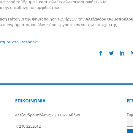
μια φορά το Ίδρυμα Εικαστικών Τεχνών και Μουσικής Β.& Μ.
αι την υπεύθυνη του αμφιθεάτρου!
άση Πέτα
για την ψηφιοποίηση των έργων, την
Αλεξάνδρα Θωμοπούλο
του προγράμματος και όλους όσοι εργάστηκαν για την επιτυχία της
δέσμου στο Facebook
!
Facebook
Twitter
Link
ΕΠΙΚΟΙΝΩΝΙΑ
ΕΓ
Αλεξανδρουπόλεως 23, 11527 Αθήνα
Συμ
Τ: 210 3252012