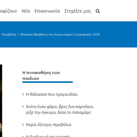
ραφίζουν
Νέα
Επικοινωνία
Στηρίξτε μας
, Περιβόλια
/
Απονομή Βραβείων του Διαγωνισμού Ζωγραφικής 2024
Η πινακοθήκη των
παιδιών
Η θάλασσα που τραγουδάει
Κοίτα έναν φάρο, βρες ένα καρνάγιο,
ρίξε την άγκυρα, δέσε το παλαμάρι!
Νερά, δέντρα, περιβόλια
Η διαδρομή της τροφής