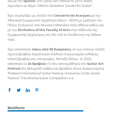
και με την
έρευνα
. Στο Classic Art Festival το 2019, έκανε
σεμινάριο με θέμα “Alberto Ginastera: Sonata for Guitar”.
Έχει συμπράξει ως σολίστ στο
Concierto de Aranjuez
με την
Αθηναϊκή Συμφωνική Ορχήστρα Νέων – ΑΣΟΝ με μαέστρο τον
Πέτρο Στυλιανού στο Μουσείο Μπενάκη στην Αθήνα καθώς και
με την
Orchestra of the Faculty of Arts
στην αίθουσα της
Συμφωνικής Ορχήστρας στη Nis υπό τη διεύθυνση της Milena
Injac.
Έχει αποσπάσει
πάνω από 50 διακρίσεις
, εκ των οποίων πολλά
πρώτα βραβεία σημαντικών διεθνών διαγωνισμών κιθάρας,
ειδικά βραβεία και υποτροφίες. Μεταξύ άλλων, το 2022,
απέσπασε το
2ο Βραβείο
(1ο δεν απονεμήθηκε) στο
Guitar Art
Festival
στο Βελιγράδι καθώς και βραβεία στους διαγωνισμούς
Thailand International Guitar Festival, Harmonia Cordis Guitar
Festival, Transilvania Guitar Competition κ.α.
Facebook
Twitter
Linkedin
Pinterest
MuSifanto