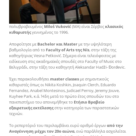
πολυβραβευμένος
Miloš Vuković
(ΜΑ) είναι Σέρβος
κλασικός
κιθαριστής
γεννημένος το 1996.
Αποφοίτησε με
Βachelor και Μaster
με την υψηλότερη
βαθμολογία από το
Faculty of Arts της Nis
, στην τάξη της
καθηγήτριας Vesna Petković. Σήμερα είναι τελειόφοιτος με
ειδίκευση στις ακαδημαϊκές σπουδές στο Faculty of Music στο
Βελιγράδι, στην τάξη του καθηγητή Aleksandar Hadži- Đorđevic.
Έχει παρακολουθήσει
master classes
με σημαντικούς
κιθαριστές όπως οι Nikita Koshkin, Joaquin Clerch, Eduardo
Fernandez, Anabel Montesinos, Judicael Perroy, Jeremy Jouve,
Kuyhee Park, κ.ά. Ήδη μετά το πρώτο έτος σπουδών του στο
πανεπιστήμιο του απονεμήθηκε το
Ετήσιο Βραβείο
εξαιρετικής εκτέλεσης
στην κατηγορία των παραστατικών
τεχνών.
Το ρεπερτόριό του περιλαμβάνει ευρύ αριθμό έργων
από την
Αναγέννηση μέχρι τον 20ο αιώνα
, ενώ παράλληλα ασχολείται